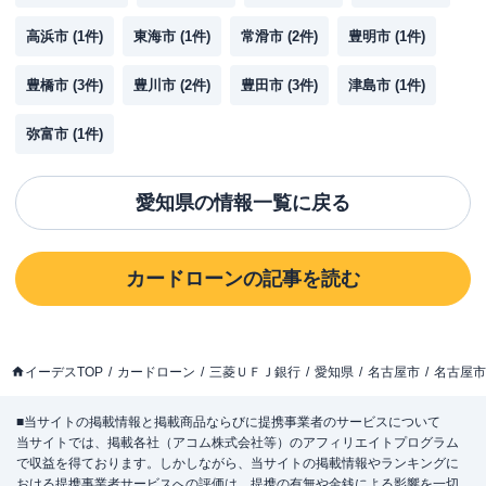
高浜市
(
1
件)
東海市
(
1
件)
常滑市
(
2
件)
豊明市
(
1
件)
豊橋市
(
3
件)
豊川市
(
2
件)
豊田市
(
3
件)
津島市
(
1
件)
弥富市
(
1
件)
愛知県
の情報一覧に戻る
カードローン
の記事を読む
イーデスTOP
カードローン
三菱ＵＦＪ銀行
愛知県
名古屋市
名古屋市
■当サイトの掲載情報と掲載商品ならびに提携事業者のサービスについて
当サイトでは、掲載各社（アコム株式会社等）のアフィリエイトプログラム
で収益を得ております。しかしながら、当サイトの掲載情報やランキングに
おける提携事業者サービスへの評価は、提携の有無や金銭による影響を一切