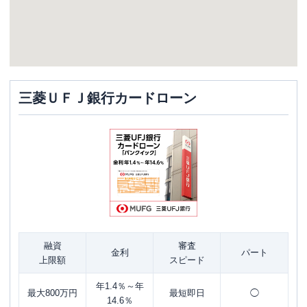
三菱ＵＦＪ銀行カードローン
融資
審査
金利
パート
上限額
スピード
年1.4％～年
最大800万円
最短即日
◯
14.6％