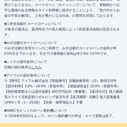
受けておりません。カードローン（キャッシング）について、客観的かつ公
平な価値のある情報をサイト利用者に提供することにより、「世の中からお
金の不安を解消し、人生が豊かになる社会」の実現を目指しております。
■三井住友銀行 カードローンについて
※毎月の返済は、返済時点での借入残高によって約定返済金額が設定されま
す。
■みずほ銀行カードローンについて
※みずほ銀行住宅ローンのご利用で、みずほ銀行カードローンの金利が年
0.5%引き下がります。引き下げ適用後の金利は年1.5%~13.5%です。
■レイクの貸付条件について
詳細の貸付条件は
こちら
■アイフルの貸付条件について
※【商号】アイフル株式会社【登録番号】近畿財務局長（15）第00218号
【貸付利率】3.0%～18.0%（実質年率）【遅延損害金】20.0%（実質年率）
【契約限度額または貸付金額】800万円以内（要審査）【返済方式】借入後残
高スライド元利定額リボルビング返済方式【返済期間・回数】借入直後最長
14年6ヶ月（1～151回）【担保・連帯保証人】不要
■SMBCモビットのローン契約機について
※ 2026年9月6日をもって、ローン契約機での申込・カード受取は終了。