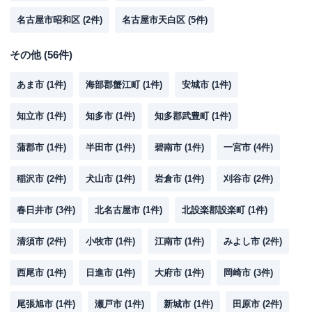
名古屋市昭和区
(
2
件)
名古屋市天白区
(
5
件)
その他
(
56
件)
あま市
(
1
件)
海部郡蟹江町
(
1
件)
安城市
(
1
件)
知立市
(
1
件)
知多市
(
1
件)
知多郡武豊町
(
1
件)
蒲郡市
(
1
件)
半田市
(
1
件)
碧南市
(
1
件)
一宮市
(
4
件)
稲沢市
(
2
件)
犬山市
(
1
件)
岩倉市
(
1
件)
刈谷市
(
2
件)
春日井市
(
3
件)
北名古屋市
(
1
件)
北設楽郡設楽町
(
1
件)
清須市
(
2
件)
小牧市
(
1
件)
江南市
(
1
件)
みよし市
(
2
件)
西尾市
(
1
件)
日進市
(
1
件)
大府市
(
1
件)
岡崎市
(
3
件)
尾張旭市
(
1
件)
瀬戸市
(
1
件)
新城市
(
1
件)
田原市
(
2
件)