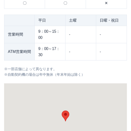
〇
〇
✕
平日
土曜
日曜・祝日
9：00～15：
営業時間
-
-
00
9：00～17：
ATM営業時間
-
-
30
※
一部店舗によって異なります。
※
自動契約機の場合は年中無休（年末年始は除く）