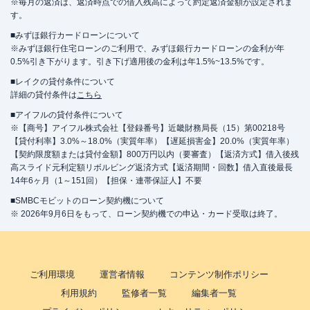
※毎月の返済は、返済時点での借入残高によって約定返済金額が設定されま
す。
■みずほ銀行カードローンについて
※みずほ銀行住宅ローンのご利用で、みずほ銀行カードローンの金利が年
0.5%引き下がります。引き下げ適用後の金利は年1.5%~13.5%です。
■レイクの貸付条件について
詳細の貸付条件は
こちら
■アイフルの貸付条件について
※【商号】アイフル株式会社【登録番号】近畿財務局長（15）第00218号
【貸付利率】3.0%～18.0%（実質年率）【遅延損害金】20.0%（実質年率）
【契約限度額または貸付金額】800万円以内（要審査）【返済方式】借入後残
高スライド元利定額リボルビング返済方式【返済期間・回数】借入直後最長
14年6ヶ月（1～151回）【担保・連帯保証人】不要
■SMBCモビットのローン契約機について
※ 2026年9月6日をもって、ローン契約機での申込・カード受取は終了。
ご利用環境
運営者情報
コンテンツ制作ポリシー
利用規約
監修者一覧
編集者一覧