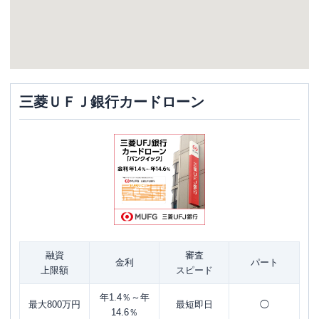
三菱ＵＦＪ銀行カードローン
融資
審査
金利
パート
上限額
スピード
年1.4％～年
最大800万円
最短即日
◯
14.6％