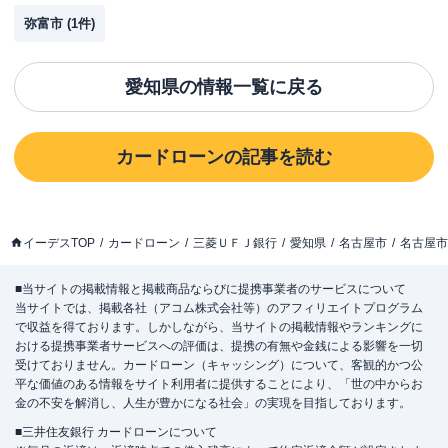
弥富市
(
1
件)
愛知県
の情報一覧に戻る
カードローン
の記事を読む
イーデスTOP
カードローン
三菱ＵＦＪ銀行
愛知県
名古屋市
名古屋市
■当サイトの掲載情報と掲載商品ならびに提携事業者のサービスについて
当サイトでは、掲載各社（アコム株式会社等）のアフィリエイトプログラム
で収益を得ております。しかしながら、当サイトの掲載情報やランキングに
おける提携事業者サービスへの評価は、提携の有無や金銭による影響を一切
受けておりません。カードローン（キャッシング）について、客観的かつ公
平な価値のある情報をサイト利用者に提供することにより、「世の中からお
金の不安を解消し、人生が豊かになる社会」の実現を目指しております。
■三井住友銀行 カードローンについて