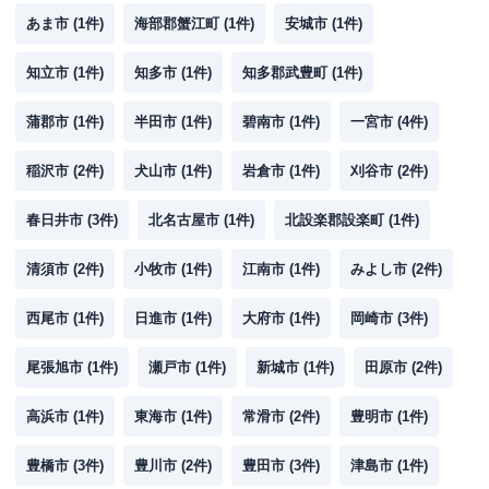
あま市
(
1
件)
海部郡蟹江町
(
1
件)
安城市
(
1
件)
知立市
(
1
件)
知多市
(
1
件)
知多郡武豊町
(
1
件)
蒲郡市
(
1
件)
半田市
(
1
件)
碧南市
(
1
件)
一宮市
(
4
件)
稲沢市
(
2
件)
犬山市
(
1
件)
岩倉市
(
1
件)
刈谷市
(
2
件)
春日井市
(
3
件)
北名古屋市
(
1
件)
北設楽郡設楽町
(
1
件)
清須市
(
2
件)
小牧市
(
1
件)
江南市
(
1
件)
みよし市
(
2
件)
西尾市
(
1
件)
日進市
(
1
件)
大府市
(
1
件)
岡崎市
(
3
件)
尾張旭市
(
1
件)
瀬戸市
(
1
件)
新城市
(
1
件)
田原市
(
2
件)
高浜市
(
1
件)
東海市
(
1
件)
常滑市
(
2
件)
豊明市
(
1
件)
豊橋市
(
3
件)
豊川市
(
2
件)
豊田市
(
3
件)
津島市
(
1
件)