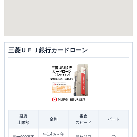
三菱ＵＦＪ銀行カードローン
融資
審査
金利
パート
上限額
スピード
年1.4％～年