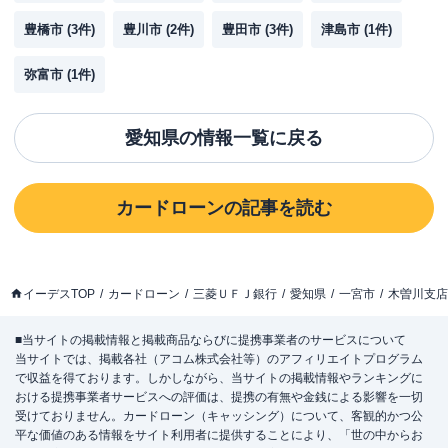
豊橋市
(
3
件)
豊川市
(
2
件)
豊田市
(
3
件)
津島市
(
1
件)
弥富市
(
1
件)
愛知県
の情報一覧に戻る
カードローン
の記事を読む
イーデスTOP
カードローン
三菱ＵＦＪ銀行
愛知県
一宮市
木曽川支店
■当サイトの掲載情報と掲載商品ならびに提携事業者のサービスについて
当サイトでは、掲載各社（アコム株式会社等）のアフィリエイトプログラム
で収益を得ております。しかしながら、当サイトの掲載情報やランキングに
おける提携事業者サービスへの評価は、提携の有無や金銭による影響を一切
受けておりません。カードローン（キャッシング）について、客観的かつ公
平な価値のある情報をサイト利用者に提供することにより、「世の中からお