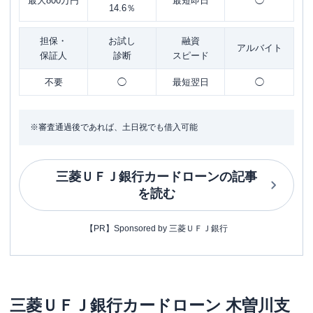
最大800万円
最短即日
◯
14.6％
担保・
お試し
融資
アルバイト
保証人
診断
スピード
不要
◯
最短翌日
◯
※審査通過後であれば、土日祝でも借入可能
三菱ＵＦＪ銀行カードローン
の記事
を読む
【PR】Sponsored by 三菱ＵＦＪ銀行
三菱ＵＦＪ銀行カードローン
木曽川支