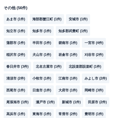
その他
(
56
件)
あま市
(
1
件)
海部郡蟹江町
(
1
件)
安城市
(
1
件)
知立市
(
1
件)
知多市
(
1
件)
知多郡武豊町
(
1
件)
蒲郡市
(
1
件)
半田市
(
1
件)
碧南市
(
1
件)
一宮市
(
4
件)
稲沢市
(
2
件)
犬山市
(
1
件)
岩倉市
(
1
件)
刈谷市
(
2
件)
春日井市
(
3
件)
北名古屋市
(
1
件)
北設楽郡設楽町
(
1
件)
清須市
(
2
件)
小牧市
(
1
件)
江南市
(
1
件)
みよし市
(
2
件)
西尾市
(
1
件)
日進市
(
1
件)
大府市
(
1
件)
岡崎市
(
3
件)
尾張旭市
(
1
件)
瀬戸市
(
1
件)
新城市
(
1
件)
田原市
(
2
件)
高浜市
(
1
件)
東海市
(
1
件)
常滑市
(
2
件)
豊明市
(
1
件)