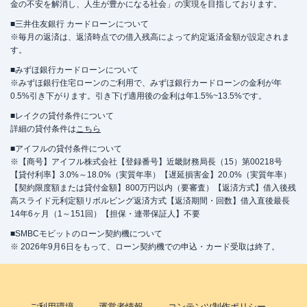
金の不安を解消し、人生が豊かになる社会」の実現を目指しております。
■三井住友銀行 カードローンについて
※毎月の返済は、返済時点での借入残高によって約定返済金額が設定されま
す。
■みずほ銀行カードローンについて
※みずほ銀行住宅ローンのご利用で、みずほ銀行カードローンの金利が年
0.5%引き下がります。引き下げ適用後の金利は年1.5%~13.5%です。
■レイクの貸付条件について
詳細の貸付条件は
こちら
■アイフルの貸付条件について
※【商号】アイフル株式会社【登録番号】近畿財務局長（15）第00218号
【貸付利率】3.0%～18.0%（実質年率）【遅延損害金】20.0%（実質年率）
【契約限度額または貸付金額】800万円以内（要審査）【返済方式】借入後残
高スライド元利定額リボルビング返済方式【返済期間・回数】借入直後最長
14年6ヶ月（1～151回）【担保・連帯保証人】不要
■SMBCモビットのローン契約機について
※ 2026年9月6日をもって、ローン契約機での申込・カード受取は終了。
ご利用環境
運営者情報
コンテンツ制作ポリシー