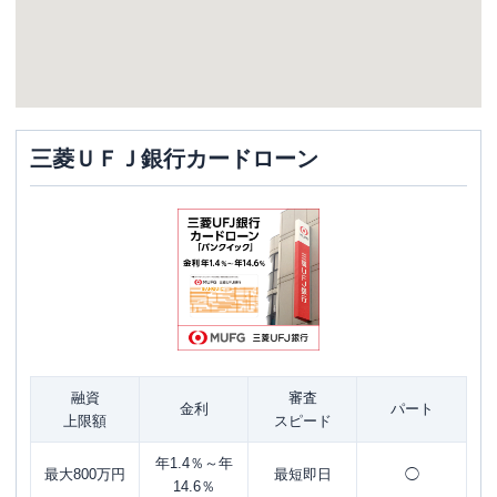
三菱ＵＦＪ銀行カードローン
融資
審査
金利
パート
上限額
スピード
年1.4％～年
最大800万円
最短即日
◯
14.6％