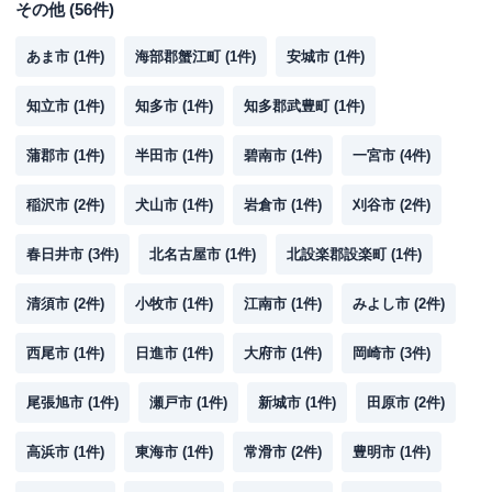
その他
(
56
件)
あま市
(
1
件)
海部郡蟹江町
(
1
件)
安城市
(
1
件)
知立市
(
1
件)
知多市
(
1
件)
知多郡武豊町
(
1
件)
蒲郡市
(
1
件)
半田市
(
1
件)
碧南市
(
1
件)
一宮市
(
4
件)
稲沢市
(
2
件)
犬山市
(
1
件)
岩倉市
(
1
件)
刈谷市
(
2
件)
春日井市
(
3
件)
北名古屋市
(
1
件)
北設楽郡設楽町
(
1
件)
清須市
(
2
件)
小牧市
(
1
件)
江南市
(
1
件)
みよし市
(
2
件)
西尾市
(
1
件)
日進市
(
1
件)
大府市
(
1
件)
岡崎市
(
3
件)
尾張旭市
(
1
件)
瀬戸市
(
1
件)
新城市
(
1
件)
田原市
(
2
件)
高浜市
(
1
件)
東海市
(
1
件)
常滑市
(
2
件)
豊明市
(
1
件)