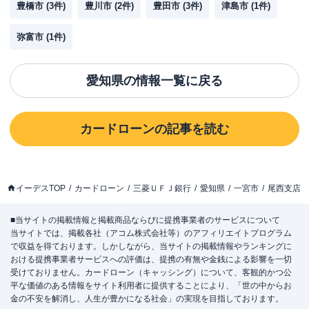
豊橋市
(
3
件)
豊川市
(
2
件)
豊田市
(
3
件)
津島市
(
1
件)
弥富市
(
1
件)
愛知県
の情報一覧に戻る
カードローン
の記事を読む
イーデスTOP
カードローン
三菱ＵＦＪ銀行
愛知県
一宮市
尾西支店
■当サイトの掲載情報と掲載商品ならびに提携事業者のサービスについて
当サイトでは、掲載各社（アコム株式会社等）のアフィリエイトプログラム
で収益を得ております。しかしながら、当サイトの掲載情報やランキングに
おける提携事業者サービスへの評価は、提携の有無や金銭による影響を一切
受けておりません。カードローン（キャッシング）について、客観的かつ公
平な価値のある情報をサイト利用者に提供することにより、「世の中からお
金の不安を解消し、人生が豊かになる社会」の実現を目指しております。