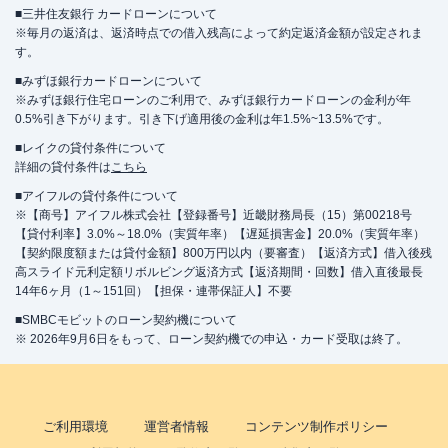
■三井住友銀行 カードローンについて
※毎月の返済は、返済時点での借入残高によって約定返済金額が設定されま
す。
■みずほ銀行カードローンについて
※みずほ銀行住宅ローンのご利用で、みずほ銀行カードローンの金利が年
0.5%引き下がります。引き下げ適用後の金利は年1.5%~13.5%です。
■レイクの貸付条件について
詳細の貸付条件は
こちら
■アイフルの貸付条件について
※【商号】アイフル株式会社【登録番号】近畿財務局長（15）第00218号
【貸付利率】3.0%～18.0%（実質年率）【遅延損害金】20.0%（実質年率）
【契約限度額または貸付金額】800万円以内（要審査）【返済方式】借入後残
高スライド元利定額リボルビング返済方式【返済期間・回数】借入直後最長
14年6ヶ月（1～151回）【担保・連帯保証人】不要
■SMBCモビットのローン契約機について
※ 2026年9月6日をもって、ローン契約機での申込・カード受取は終了。
ご利用環境
運営者情報
コンテンツ制作ポリシー