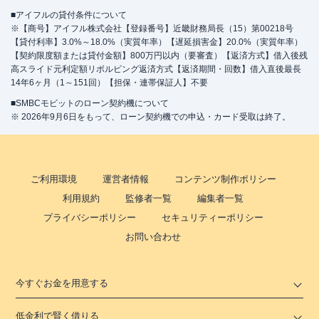
■アイフルの貸付条件について
※【商号】アイフル株式会社【登録番号】近畿財務局長（15）第00218号
【貸付利率】3.0%～18.0%（実質年率）【遅延損害金】20.0%（実質年率）
【契約限度額または貸付金額】800万円以内（要審査）【返済方式】借入後残
高スライド元利定額リボルビング返済方式【返済期間・回数】借入直後最長
14年6ヶ月（1～151回）【担保・連帯保証人】不要
■SMBCモビットのローン契約機について
※ 2026年9月6日をもって、ローン契約機での申込・カード受取は終了。
ご利用環境
運営者情報
コンテンツ制作ポリシー
利用規約
監修者一覧
編集者一覧
プライバシーポリシー
セキュリティーポリシー
お問い合わせ
今すぐお金を用意する
低金利で賢く借りる