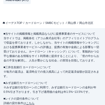
イーデスTOP
カードローン
SMBCモビット
岡山県
岡山市北区
■当サイトの掲載情報と掲載商品ならびに提携事業者のサービスについて
当サイトでは、掲載各社（アコム株式会社等）のアフィリエイトプログラム
で収益を得ております。しかしながら、当サイトの掲載情報やランキングに
おける提携事業者サービスへの評価は、提携の有無や金銭による影響を一切
受けておりません。カードローン（キャッシング）について、客観的かつ公
平な価値のある情報をサイト利用者に提供することにより、「世の中からお
金の不安を解消し、人生が豊かになる社会」の実現を目指しております。
■三井住友銀行 カードローンについて
※毎月の返済は、返済時点での借入残高によって約定返済金額が設定されま
す。
■みずほ銀行カードローンについて
※みずほ銀行住宅ローンのご利用で、みずほ銀行カードローンの金利が年
0.5%引き下がります。引き下げ適用後の金利は年1.5%~13.5%です。
■レイクの貸付条件について
詳細の貸付条件は
こちら