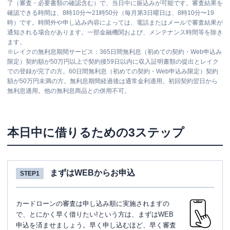
了（審査・必要書類の確認含む）で、当日中に振込みが可能です。審査結果を
確認できる時間は、8時10分〜21時50分（毎月第3日曜日は、8時10分〜19
時）です。時間外や申し込み内容によっては、電話またはメールで審査結果が
通知される場合があります。一部金融機関および、メンテナンス時間等を除き
ます。
※
レイクの無利息期間サービス：365日間無利息（初めての契約・Web申込み
限定）契約額が50万円以上で契約後59日以内に収入証明書類の提出とレイク
での登録が完了の方。60日間無利息（初めての契約・Web申込み限定）契約
額が50万円未満の方。無利息期間経過後は通常金利適用。初回契約翌日から
無利息適用。他の無利息商品との併用不可。
本日中に借りるための3ステップ
まずはWEBからお申込
STEP1
カードローンの審査は申し込み順に実施されますの
で、とにかく早く借りたい!という方は、まずはWEB
申込を済ませましょう。早く申し込むほど、早く審査