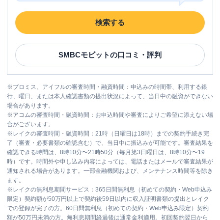
検索する
SMBCモビット
の口コミ・評判
※
プロミス、アイフルの審査時間・融資時間：申込みの時間帯、利用する銀
行、曜日、または本人確認書類の提出状況によって、当日中の融資ができない
場合があります。
※
アコムの審査時間・融資時間：お申込時間や審査によりご希望に添えない場
合がございます。
※
レイクの審査時間・融資時間：21時（日曜日は18時）までの契約手続き完
了（審査・必要書類の確認含む）で、当日中に振込みが可能です。審査結果を
確認できる時間は、8時10分〜21時50分（毎月第3日曜日は、8時10分〜19
時）です。時間外や申し込み内容によっては、電話またはメールで審査結果が
通知される場合があります。一部金融機関および、メンテナンス時間等を除き
ます。
※
レイクの無利息期間サービス：365日間無利息（初めての契約・Web申込み
限定）契約額が50万円以上で契約後59日以内に収入証明書類の提出とレイク
での登録が完了の方。60日間無利息（初めての契約・Web申込み限定）契約
額が50万円未満の方。無利息期間経過後は通常金利適用。初回契約翌日から