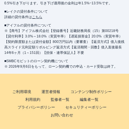
0.5%引き下がります。引き下げ適用後の金利は年1.5%~13.5%です。
■レイクの貸付条件について
詳細の貸付条件は
こちら
■アイフルの貸付条件について
※【商号】アイフル株式会社【登録番号】近畿財務局長（15）第00218号
【貸付利率】3.0%～18.0%（実質年率）【遅延損害金】20.0%（実質年率）
【契約限度額または貸付金額】800万円以内（要審査）【返済方式】借入後残
高スライド元利定額リボルビング返済方式【返済期間・回数】借入直後最長
14年6ヶ月（1～151回）【担保・連帯保証人】不要
■SMBCモビットのローン契約機について
※ 2026年9月6日をもって、ローン契約機での申込・カード受取は終了。
ご利用環境
運営者情報
コンテンツ制作ポリシー
利用規約
監修者一覧
編集者一覧
プライバシーポリシー
セキュリティーポリシー
お問い合わせ