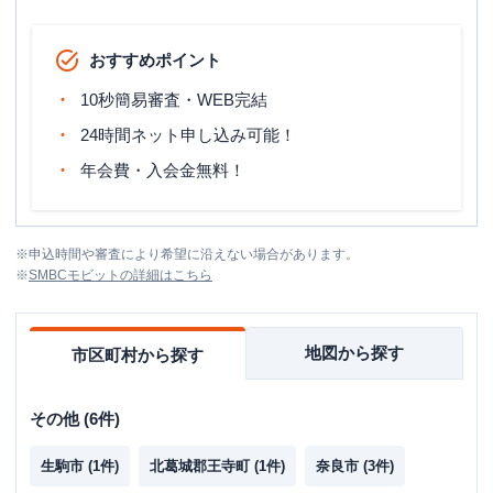
おすすめポイント
10秒簡易審査・WEB完結
24時間ネット申し込み可能！
年会費・入会金無料！
※
申込時間や審査により希望に沿えない場合があります。
※
SMBCモビット
の詳細はこちら
地図から探す
市区町村から探す
その他
(
6
件)
生駒市
(
1
件)
北葛城郡王寺町
(
1
件)
奈良市
(
3
件)