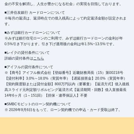
金の不安を解消し、人生が豊かになる社会」の実現を目指しております。
■三井住友銀行 カードローンについて
※毎月の返済は、返済時点での借入残高によって約定返済金額が設定されま
す。
■みずほ銀行カードローンについて
※みずほ銀行住宅ローンのご利用で、みずほ銀行カードローンの金利が年
0.5%引き下がります。引き下げ適用後の金利は年1.5%~13.5%です。
■レイクの貸付条件について
詳細の貸付条件は
こちら
■アイフルの貸付条件について
※【商号】アイフル株式会社【登録番号】近畿財務局長（15）第00218号
【貸付利率】3.0%～18.0%（実質年率）【遅延損害金】20.0%（実質年率）
【契約限度額または貸付金額】800万円以内（要審査）【返済方式】借入後残
高スライド元利定額リボルビング返済方式【返済期間・回数】借入直後最長
14年6ヶ月（1～151回）【担保・連帯保証人】不要
■SMBCモビットのローン契約機について
※ 2026年9月6日をもって、ローン契約機での申込・カード受取は終了。