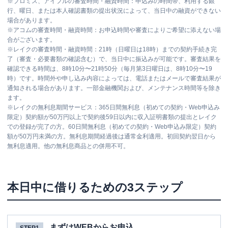
※
プロミス、アイフルの審査時間・融資時間：申込みの時間帯、利用する銀
行、曜日、または本人確認書類の提出状況によって、当日中の融資ができない
場合があります。
※
アコムの審査時間・融資時間：お申込時間や審査によりご希望に添えない場
合がございます。
※
レイクの審査時間・融資時間：21時（日曜日は18時）までの契約手続き完
了（審査・必要書類の確認含む）で、当日中に振込みが可能です。審査結果を
確認できる時間は、8時10分〜21時50分（毎月第3日曜日は、8時10分〜19
時）です。時間外や申し込み内容によっては、電話またはメールで審査結果が
通知される場合があります。一部金融機関および、メンテナンス時間等を除き
ます。
※
レイクの無利息期間サービス：365日間無利息（初めての契約・Web申込み
限定）契約額が50万円以上で契約後59日以内に収入証明書類の提出とレイク
での登録が完了の方。60日間無利息（初めての契約・Web申込み限定）契約
額が50万円未満の方。無利息期間経過後は通常金利適用。初回契約翌日から
無利息適用。他の無利息商品との併用不可。
本日中に借りるための3ステップ
まずはWEBからお申込