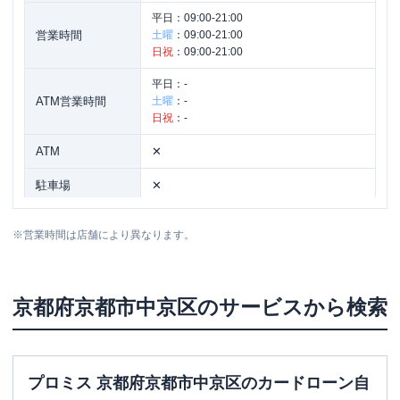
平日：
09:00-21:00
営業時間
土曜
：
09:00-21:00
日祝
：
09:00-21:00
平日：
-
ATM営業時間
土曜
：
-
日祝
：
-
ATM
✕
駐車場
✕
住所
京都府京都市中京区西ノ京円町10-1
※
営業時間は店舗により異なります。
京都府
京都市中京区
のサービスから検索
プロミス 京都府京都市中京区のカードローン自