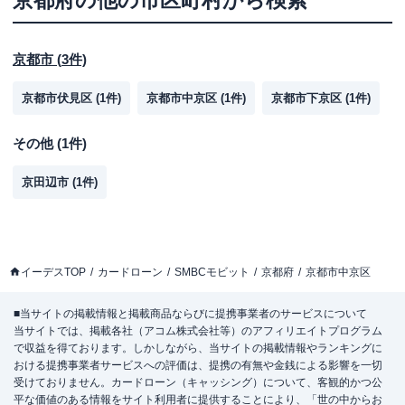
京都府
の他の市区町村から検索
京都市
(
3
件)
京都市伏見区
(
1
件)
京都市中京区
(
1
件)
京都市下京区
(
1
件)
その他
(
1
件)
京田辺市
(
1
件)
イーデスTOP
カードローン
SMBCモビット
京都府
京都市中京区
■当サイトの掲載情報と掲載商品ならびに提携事業者のサービスについて
当サイトでは、掲載各社（アコム株式会社等）のアフィリエイトプログラム
で収益を得ております。しかしながら、当サイトの掲載情報やランキングに
おける提携事業者サービスへの評価は、提携の有無や金銭による影響を一切
受けておりません。カードローン（キャッシング）について、客観的かつ公
平な価値のある情報をサイト利用者に提供することにより、「世の中からお