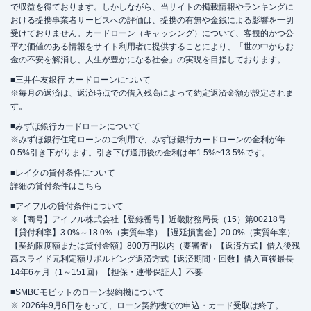
で収益を得ております。しかしながら、当サイトの掲載情報やランキングに
おける提携事業者サービスへの評価は、提携の有無や金銭による影響を一切
受けておりません。カードローン（キャッシング）について、客観的かつ公
平な価値のある情報をサイト利用者に提供することにより、「世の中からお
金の不安を解消し、人生が豊かになる社会」の実現を目指しております。
■三井住友銀行 カードローンについて
※毎月の返済は、返済時点での借入残高によって約定返済金額が設定されま
す。
■みずほ銀行カードローンについて
※みずほ銀行住宅ローンのご利用で、みずほ銀行カードローンの金利が年
0.5%引き下がります。引き下げ適用後の金利は年1.5%~13.5%です。
■レイクの貸付条件について
詳細の貸付条件は
こちら
■アイフルの貸付条件について
※【商号】アイフル株式会社【登録番号】近畿財務局長（15）第00218号
【貸付利率】3.0%～18.0%（実質年率）【遅延損害金】20.0%（実質年率）
【契約限度額または貸付金額】800万円以内（要審査）【返済方式】借入後残
高スライド元利定額リボルビング返済方式【返済期間・回数】借入直後最長
14年6ヶ月（1～151回）【担保・連帯保証人】不要
■SMBCモビットのローン契約機について
※ 2026年9月6日をもって、ローン契約機での申込・カード受取は終了。