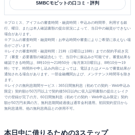
SMBCモビット
の口コミ・評判
※
プロミス、アイフルの審査時間・融資時間：申込みの時間帯、利用する銀
行、曜日、または本人確認書類の提出状況によって、当日中の融資ができない
場合があります。
※
アコムの審査時間・融資時間：お申込時間や審査によりご希望に添えない場
合がございます。
※
レイクの審査時間・融資時間：21時（日曜日は18時）までの契約手続き完
了（審査・必要書類の確認含む）で、当日中に振込みが可能です。審査結果を
確認できる時間は、8時10分〜21時50分（毎月第3日曜日は、8時10分〜19
時）です。時間外や申し込み内容によっては、電話またはメールで審査結果が
通知される場合があります。一部金融機関および、メンテナンス時間等を除き
ます。
※
レイクの無利息期間サービス：365日間無利息（初めての契約・Web申込み
限定）契約額が50万円以上で契約後59日以内に収入証明書類の提出とレイク
での登録が完了の方。60日間無利息（初めての契約・Web申込み限定）契約
額が50万円未満の方。無利息期間経過後は通常金利適用。初回契約翌日から
無利息適用。他の無利息商品との併用不可。
本日中に借りるための3ステップ