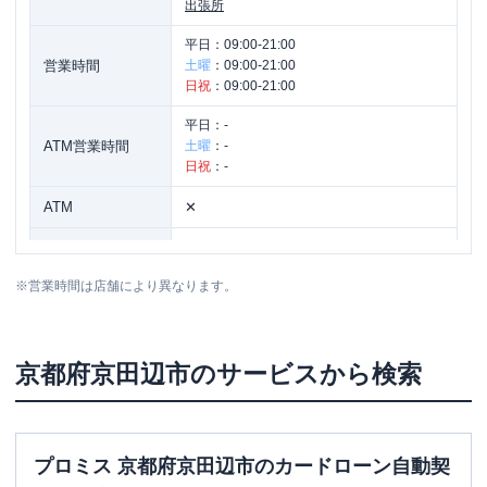
出張所
平日：
09:00-21:00
営業時間
土曜
：
09:00-21:00
日祝
：
09:00-21:00
平日：
-
ATM営業時間
土曜
：
-
日祝
：
-
ATM
✕
駐車場
✕
※
営業時間は店舗により異なります。
住所
京都府京田辺市山手中央2-1
京都府
京田辺市
のサービスから検索
プロミス 京都府京田辺市のカードローン自動契