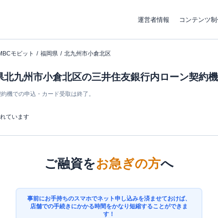
運営者情報
コンテンツ制
MBCモビット
福岡県
北九州市小倉北区
岡県北九州市小倉北区の三井住友銀行内ローン契約機 (
ン契約機での申込・カード受取は終了。
まれています
ご融資を
お急ぎの方
へ
事前にお手持ちのスマホでネット申し込みを済ませておけば、
店舗での手続きにかかる時間をかなり短縮することができま
す！