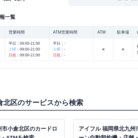
報一覧
営業時間
ATM営業時間
ATM
駐車場
平日：
09:00-21:00
平日：
-
土曜
：
09:00-21:00
土曜
：
-
✕
✕
日祝
：
09:00-21:00
日祝
：
-
。
倉北区
のサービスから検索
州市小倉北区のカードロ
アイフル 福岡県北九州
・ATMを検索
ーン自動契約機・店舗・