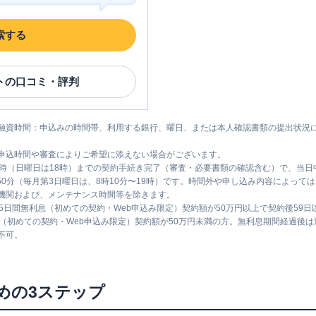
索する
ト
の口コミ・評判
融資時間：申込みの時間帯、利用する銀行、曜日、または本人確認書類の提出状況
申込時間や審査によりご希望に添えない場合がございます。
1時（日曜日は18時）までの契約手続き完了（審査・必要書類の確認含む）で、当
時50分（毎月第3日曜日は、8時10分〜19時）です。時間外や申し込み内容によっ
機関および、メンテナンス時間等を除きます。
5日間無利息（初めての契約・Web申込み限定）契約額が50万円以上で契約後59
息（初めての契約・Web申込み限定）契約額が50万円未満の方。無利息期間経過後
不可。
めの3ステップ