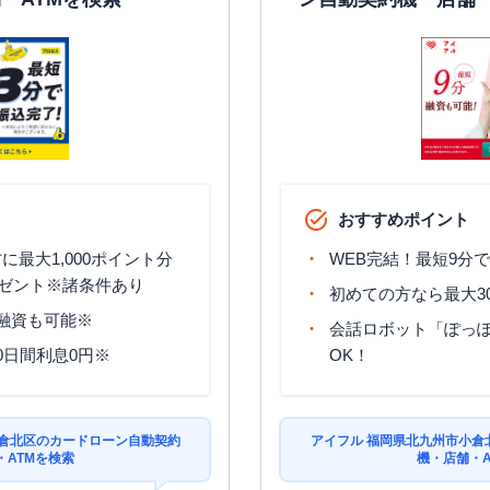
おすすめポイント
最大1,000ポイント分
WEB完結！最短9分
ゼント※諸条件あり
初めての方なら最大3
分融資も可能※
会話ロボット「ぽっぽ
0日間利息0円※
OK！
小倉北区のカードローン自動契約
アイフル 福岡県北九州市小倉
・ATMを検索
機・店舗・A