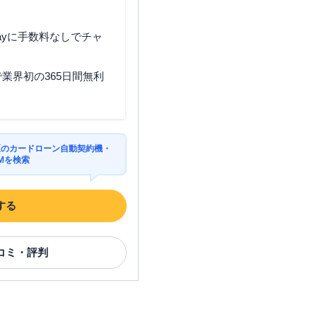
ayに手数料なしでチャ
業界初の365日間無利
区のカードローン自動契約機・
Mを検索
する
コミ・評判