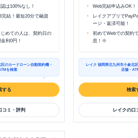
認は100%なし！
Web完結申込みOK！
B完結！最短20分で融資
レイクアプリでPayP
ージ・返済可能！
はじめての人は、契約日の
初めてWebでの契約で
間金利0円！
息！※
北区のカードローン自動契約機・
レイク 福岡県北九州市小倉北
ATMを検索
店舗・AT
索する
検索
口コミ・評判
レイク
の口