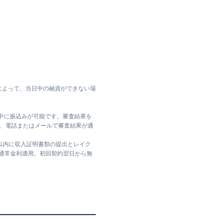
によって、当日中の融資ができない場
日中に振込みが可能です。審査結果を
ては、電話またはメールで審査結果が通
日以内に収入証明書類の提出とレイク
は通常金利適用。初回契約翌日から無