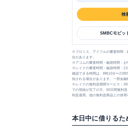
検
SMBCモビッ
※
プロミス、アイフルの審査時間・
合があります。
※
アコムの審査時間・融資時間：お
※
レイクの審査時間・融資時間：2
確認できる時間は、8時10分〜21
知される場合があります。一部金融
※
レイクの無利息期間サービス：36
での登録が完了の方。60日間無利
利息適用。他の無利息商品との併用
本日中に借りるた