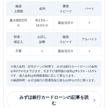
融資
審査
金利
パート
上限額
スピード
最大800万円
年2.0％～
最短当日※
×
※
14.0％※
担保・
お試し
融資
アルバイト
保証人
診断
スピード
不要
×
最短当日※
×
※借入金利：住宅ローンの利用で、みずほ銀行カードローンの金利
を年0.5％引き下げます。引き下げ適用後の金利は年1.5％～13.5％
です。借入金利は利用限度額に応じて異なります。
※融資時間：みずほ銀行の普通預金口座をお持ちの方に限ります。
みずほ銀行カードローン
の記事を読
む