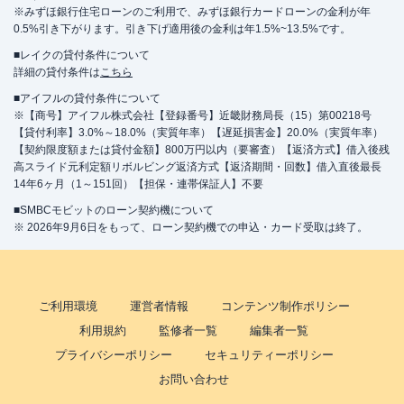
※みずほ銀行住宅ローンのご利用で、みずほ銀行カードローンの金利が年
0.5%引き下がります。引き下げ適用後の金利は年1.5%~13.5%です。
■レイクの貸付条件について
詳細の貸付条件は
こちら
■アイフルの貸付条件について
※【商号】アイフル株式会社【登録番号】近畿財務局長（15）第00218号
【貸付利率】3.0%～18.0%（実質年率）【遅延損害金】20.0%（実質年率）
【契約限度額または貸付金額】800万円以内（要審査）【返済方式】借入後残
高スライド元利定額リボルビング返済方式【返済期間・回数】借入直後最長
14年6ヶ月（1～151回）【担保・連帯保証人】不要
■SMBCモビットのローン契約機について
※ 2026年9月6日をもって、ローン契約機での申込・カード受取は終了。
ご利用環境
運営者情報
コンテンツ制作ポリシー
利用規約
監修者一覧
編集者一覧
プライバシーポリシー
セキュリティーポリシー
お問い合わせ