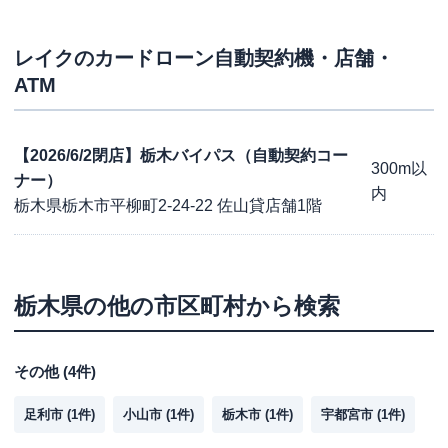
レイク
のカードローン自動契約機・店舗・
ATM
【2026/6/2閉店】栃木バイパス（自動契約コー
300m以
ナー）
内
栃木県栃木市平柳町2-24-22 佐山貸店舗1階
栃木県
の他の市区町村から検索
その他
(
4
件)
足利市
(
1
件)
小山市
(
1
件)
栃木市
(
1
件)
宇都宮市
(
1
件)