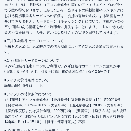
当サイトでは、掲載各社（アコム株式会社等）のアフィリエイトプログラム
で収益を得ております。しかしながら、当サイトの掲載情報やランキングに
おける提携事業者サービスへの評価は、提携の有無や金銭による影響を一切
受けておりません。カードローン（キャッシング）について、客観的かつ公
平な価値のある情報をサイト利用者に提供することにより、「世の中からお
金の不安を解消し、人生が豊かになる社会」の実現を目指しております。
■三井住友銀行 カードローンについて
※毎月の返済は、返済時点での借入残高によって約定返済金額が設定されま
す。
■みずほ銀行カードローンについて
※みずほ銀行住宅ローンのご利用で、みずほ銀行カードローンの金利が年
0.5%引き下がります。引き下げ適用後の金利は年1.5%~13.5%です。
■レイクの貸付条件について
詳細の貸付条件は
こちら
■アイフルの貸付条件について
※【商号】アイフル株式会社【登録番号】近畿財務局長（15）第00218号
【貸付利率】3.0%～18.0%（実質年率）【遅延損害金】20.0%（実質年率）
【契約限度額または貸付金額】800万円以内（要審査）【返済方式】借入後残
高スライド元利定額リボルビング返済方式【返済期間・回数】借入直後最長
14年6ヶ月（1～151回）【担保・連帯保証人】不要
■SMBCモビットのローン契約機について