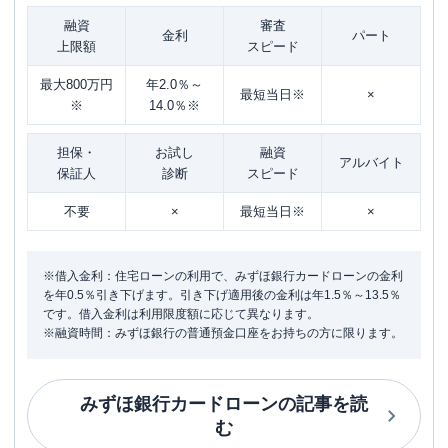
融資
審査
金利
パート
上限額
スピード
最大800万円
年2.0％～
最短当日※
×
※
14.0％※
担保・
お試し
融資
アルバイト
保証人
診断
スピード
不要
×
最短当日※
×
※借入金利：住宅ローンの利用で、みずほ銀行カードローンの金利
を年0.5％引き下げます。引き下げ適用後の金利は年1.5％～13.5％
です。借入金利は利用限度額に応じて異なります。
※融資時間：みずほ銀行の普通預金口座をお持ちの方に限ります。
みずほ銀行カードローン
の記事を読
む