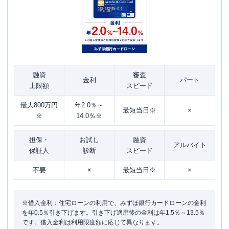
融資
審査
金利
パート
上限額
スピード
最大800万円
年2.0％～
最短当日※
×
※
14.0％※
担保・
お試し
融資
アルバイト
保証人
診断
スピード
不要
×
最短当日※
×
※借入金利：住宅ローンの利用で、みずほ銀行カードローンの金利
を年0.5％引き下げます。引き下げ適用後の金利は年1.5％～13.5％
です。借入金利は利用限度額に応じて異なります。