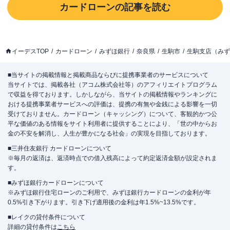
カードローン
の記事を読む
イーデスTOP
カードローン
みずほ銀行
奈良県
生駒市
生駒支店（みず
■当サイトの掲載情報と掲載商品ならびに提携事業者のサービスについて
当サイトでは、掲載各社（アコム株式会社等）のアフィリエイトプログラム
で収益を得ております。しかしながら、当サイトの掲載情報やランキングに
おける提携事業者サービスへの評価は、提携の有無や金銭による影響を一切
受けておりません。カードローン（キャッシング）について、客観的かつ公
平な価値のある情報をサイト利用者に提供することにより、「世の中からお
金の不安を解消し、人生が豊かになる社会」の実現を目指しております。
■三井住友銀行 カードローンについて
※毎月の返済は、返済時点での借入残高によって約定返済金額が設定されま
す。
■みずほ銀行カードローンについて
※みずほ銀行住宅ローンのご利用で、みずほ銀行カードローンの金利が年
0.5%引き下がります。引き下げ適用後の金利は年1.5%~13.5%です。
■レイクの貸付条件について
詳細の貸付条件は
こちら