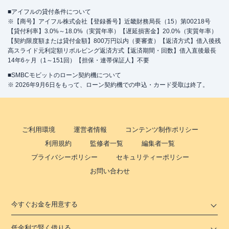
■アイフルの貸付条件について
※【商号】アイフル株式会社【登録番号】近畿財務局長（15）第00218号
【貸付利率】3.0%～18.0%（実質年率）【遅延損害金】20.0%（実質年率）
【契約限度額または貸付金額】800万円以内（要審査）【返済方式】借入後残
高スライド元利定額リボルビング返済方式【返済期間・回数】借入直後最長
14年6ヶ月（1～151回）【担保・連帯保証人】不要
■SMBCモビットのローン契約機について
※ 2026年9月6日をもって、ローン契約機での申込・カード受取は終了。
ご利用環境
運営者情報
コンテンツ制作ポリシー
利用規約
監修者一覧
編集者一覧
プライバシーポリシー
セキュリティーポリシー
お問い合わせ
今すぐお金を用意する
低金利で賢く借りる