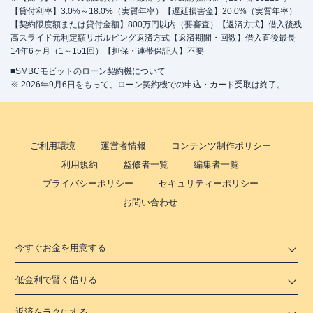
【貸付利率】3.0%～18.0%（実質年率）【遅延損害金】20.0%（実質年率）
【契約限度額または貸付金額】800万円以内（要審査）【返済方式】借入後残
高スライド元利定額リボルビング返済方式【返済期間・回数】借入直後最長
14年6ヶ月（1～151回）【担保・連帯保証人】不要
■SMBCモビットのローン契約機について
※ 2026年9月6日をもって、ローン契約機での申込・カード受取は終了。
ご利用環境
運営者情報
コンテンツ制作ポリシー
利用規約
監修者一覧
編集者一覧
プライバシーポリシー
セキュリティーポリシー
お問い合わせ
今すぐお金を用意する
低金利で賢く借りる
返済をラクにする