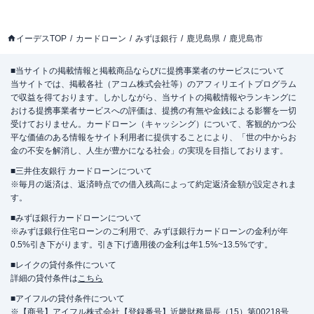
イーデスTOP
カードローン
みずほ銀行
鹿児島県
鹿児島市
■当サイトの掲載情報と掲載商品ならびに提携事業者のサービスについて
当サイトでは、掲載各社（アコム株式会社等）のアフィリエイトプログラム
で収益を得ております。しかしながら、当サイトの掲載情報やランキングに
おける提携事業者サービスへの評価は、提携の有無や金銭による影響を一切
受けておりません。カードローン（キャッシング）について、客観的かつ公
平な価値のある情報をサイト利用者に提供することにより、「世の中からお
金の不安を解消し、人生が豊かになる社会」の実現を目指しております。
■三井住友銀行 カードローンについて
※毎月の返済は、返済時点での借入残高によって約定返済金額が設定されま
す。
■みずほ銀行カードローンについて
※みずほ銀行住宅ローンのご利用で、みずほ銀行カードローンの金利が年
0.5%引き下がります。引き下げ適用後の金利は年1.5%~13.5%です。
■レイクの貸付条件について
詳細の貸付条件は
こちら
■アイフルの貸付条件について
※【商号】アイフル株式会社【登録番号】近畿財務局長（15）第00218号