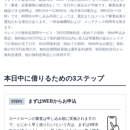
了（審査・必要書類の確認含む）で、当日中に振込みが可能です。審査結果を
確認できる時間は、8時10分〜21時50分（毎月第3日曜日は、8時10分〜19
時）です。時間外や申し込み内容によっては、電話またはメールで審査結果が
通知される場合があります。一部金融機関および、メンテナンス時間等を除き
ます。
※
レイクの無利息期間サービス：365日間無利息（初めての契約・Web申込み
限定）契約額が50万円以上で契約後59日以内に収入証明書類の提出とレイク
での登録が完了の方。60日間無利息（初めての契約・Web申込み限定）契約
額が50万円未満の方。無利息期間経過後は通常金利適用。初回契約翌日から
無利息適用。他の無利息商品との併用不可。
本日中に借りるための3ステップ
まずはWEBからお申込
STEP1
カードローンの審査は申し込み順に実施されますの
で、とにかく早く借りたい!という方は、まずはWEB