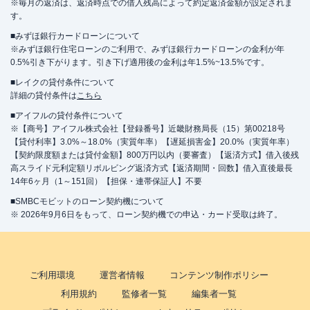
※毎月の返済は、返済時点での借入残高によって約定返済金額が設定されま
す。
■みずほ銀行カードローンについて
※みずほ銀行住宅ローンのご利用で、みずほ銀行カードローンの金利が年
0.5%引き下がります。引き下げ適用後の金利は年1.5%~13.5%です。
■レイクの貸付条件について
詳細の貸付条件は
こちら
■アイフルの貸付条件について
※【商号】アイフル株式会社【登録番号】近畿財務局長（15）第00218号
【貸付利率】3.0%～18.0%（実質年率）【遅延損害金】20.0%（実質年率）
【契約限度額または貸付金額】800万円以内（要審査）【返済方式】借入後残
高スライド元利定額リボルビング返済方式【返済期間・回数】借入直後最長
14年6ヶ月（1～151回）【担保・連帯保証人】不要
■SMBCモビットのローン契約機について
※ 2026年9月6日をもって、ローン契約機での申込・カード受取は終了。
ご利用環境
運営者情報
コンテンツ制作ポリシー
利用規約
監修者一覧
編集者一覧