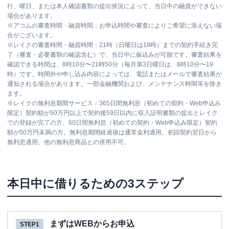
行、曜日、または本人確認書類の提出状況によって、当日中の融資ができない
場合があります。
※
アコムの審査時間・融資時間：お申込時間や審査によりご希望に添えない場
合がございます。
※
レイクの審査時間・融資時間：21時（日曜日は18時）までの契約手続き完
了（審査・必要書類の確認含む）で、当日中に振込みが可能です。審査結果を
確認できる時間は、8時10分〜21時50分（毎月第3日曜日は、8時10分〜19
時）です。時間外や申し込み内容によっては、電話またはメールで審査結果が
通知される場合があります。一部金融機関および、メンテナンス時間等を除き
ます。
※
レイクの無利息期間サービス：365日間無利息（初めての契約・Web申込み
限定）契約額が50万円以上で契約後59日以内に収入証明書類の提出とレイク
での登録が完了の方。60日間無利息（初めての契約・Web申込み限定）契約
額が50万円未満の方。無利息期間経過後は通常金利適用。初回契約翌日から
無利息適用。他の無利息商品との併用不可。
本日中に借りるための3ステップ
まずはWEBからお申込
STEP1