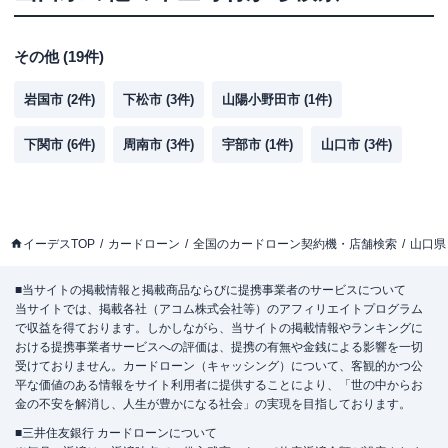
その他
(
19
件)
岩国市
(
2
件)
下松市
(
3
件)
山陽小野田市
(
1
件)
下関市
(
6
件)
周南市
(
3
件)
宇部市
(
1
件)
山口市
(
3
件)
イーデスTOP
カードローン
全国のカードローン契約機・店舗検索
山口県
■当サイトの掲載情報と掲載商品ならびに提携事業者のサービスについて
当サイトでは、掲載各社（アコム株式会社等）のアフィリエイトプログラム
で収益を得ております。しかしながら、当サイトの掲載情報やランキングに
おける提携事業者サービスへの評価は、提携の有無や金銭による影響を一切
受けておりません。カードローン（キャッシング）について、客観的かつ公
平な価値のある情報をサイト利用者に提供することにより、「世の中からお
金の不安を解消し、人生が豊かになる社会」の実現を目指しております。
■三井住友銀行 カードローンについて