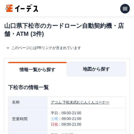
山口県下松市のカードローン自動契約機・店
舗・ATM (3件)
このページにはPRリンクが含まれています
地図から探す
情報一覧から探す
下松市
の情報一覧
名称
アコム
下松末武むじんくんコーナー
平日：
09:00-21:00
営業時間
土曜
：
09:00-21:00
日祝
：
09:00-21:00