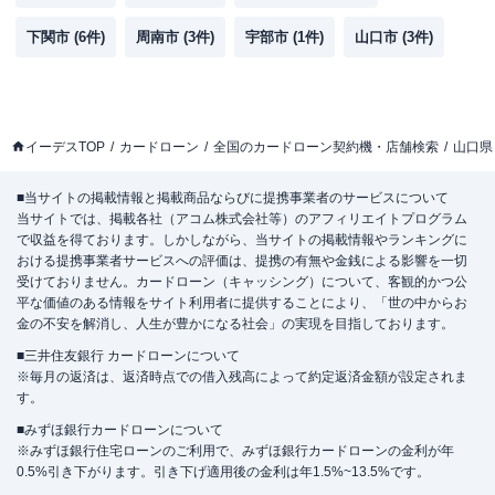
下関市
(
6
件)
周南市
(
3
件)
宇部市
(
1
件)
山口市
(
3
件)
イーデスTOP
カードローン
全国のカードローン契約機・店舗検索
山口県
■当サイトの掲載情報と掲載商品ならびに提携事業者のサービスについて
当サイトでは、掲載各社（アコム株式会社等）のアフィリエイトプログラム
で収益を得ております。しかしながら、当サイトの掲載情報やランキングに
おける提携事業者サービスへの評価は、提携の有無や金銭による影響を一切
受けておりません。カードローン（キャッシング）について、客観的かつ公
平な価値のある情報をサイト利用者に提供することにより、「世の中からお
金の不安を解消し、人生が豊かになる社会」の実現を目指しております。
■三井住友銀行 カードローンについて
※毎月の返済は、返済時点での借入残高によって約定返済金額が設定されま
す。
■みずほ銀行カードローンについて
※みずほ銀行住宅ローンのご利用で、みずほ銀行カードローンの金利が年
0.5%引き下がります。引き下げ適用後の金利は年1.5%~13.5%です。