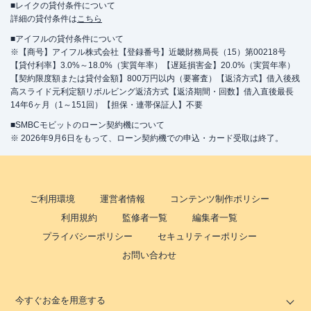
■レイクの貸付条件について
詳細の貸付条件は
こちら
■アイフルの貸付条件について
※【商号】アイフル株式会社【登録番号】近畿財務局長（15）第00218号
【貸付利率】3.0%～18.0%（実質年率）【遅延損害金】20.0%（実質年率）
【契約限度額または貸付金額】800万円以内（要審査）【返済方式】借入後残
高スライド元利定額リボルビング返済方式【返済期間・回数】借入直後最長
14年6ヶ月（1～151回）【担保・連帯保証人】不要
■SMBCモビットのローン契約機について
※ 2026年9月6日をもって、ローン契約機での申込・カード受取は終了。
ご利用環境
運営者情報
コンテンツ制作ポリシー
利用規約
監修者一覧
編集者一覧
プライバシーポリシー
セキュリティーポリシー
お問い合わせ
今すぐお金を用意する