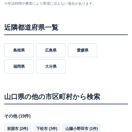
※
申込時間や審査により希望に沿えない場合があります。
近隣都道府県一覧
島根県
広島県
愛媛県
福岡県
大分県
山口県
の他の市区町村から検索
その他
(
19
件)
岩国市
(
2
件)
下松市
(
3
件)
山陽小野田市
(
1
件)