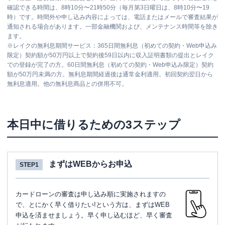
確認できる時間は、8時10分〜21時50分（毎月第3日曜日は、8時10分〜19
時）です。時間外や申し込み内容によっては、電話またはメールで審査結果が
通知される場合があります。一部金融機関および、メンテナンス時間等を除き
ます。
※
レイクの無利息期間サービス：365日間無利息（初めての契約・Web申込み
限定）契約額が50万円以上で契約後59日以内に収入証明書類の提出とレイク
での登録が完了の方。60日間無利息（初めての契約・Web申込み限定）契約
額が50万円未満の方。無利息期間経過後は通常金利適用。初回契約翌日から
無利息適用。他の無利息商品との併用不可。
本日中に借りるための3ステップ
まずはWEBからお申込
STEP1
カードローンの審査は申し込み順に実施されますの
で、とにかく早く借りたい!という方は、まずはWEB
申込を済ませましょう。早く申し込むほど、早く審査