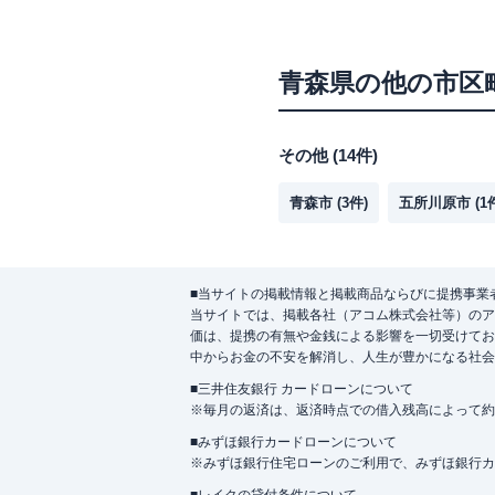
青森県
の他の市区
その他
(
14
件)
青森市
(
3
件)
五所川原市
(
1
■当サイトの掲載情報と掲載商品ならびに提携事業
当サイトでは、掲載各社（アコム株式会社等）のア
価は、提携の有無や金銭による影響を一切受けてお
中からお金の不安を解消し、人生が豊かになる社会
■三井住友銀行 カードローンについて
※毎月の返済は、返済時点での借入残高によって約
■みずほ銀行カードローンについて
※みずほ銀行住宅ローンのご利用で、みずほ銀行カード