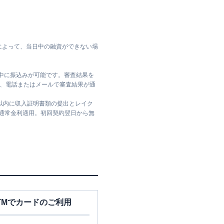
によって、当日中の融資ができない場
日中に振込みが可能です。審査結果を
ては、電話またはメールで審査結果が通
日以内に収入証明書類の提出とレイク
は通常金利適用。初回契約翌日から無
TMでカードのご利用