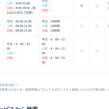
森
平日：
-
土曜
：
9:00-21:00
土曜
：
-
✕
〇
日祝
：
9:00-19:00（祝
日祝
：
-
日は21:00まで営業）
平日：
09:00-21:00
平日：
24時間
く
土曜
：
09:00-21:00
土曜
：
24時間
〇
〇
日祝
：
09:00-21:00
日祝
：
24時間
平日：
8：00～21：
平日：
9：00～15：
00
00
土曜
：
8：00～21：
〇
〇
土曜
：
-
00
日祝
：
-
日祝
：
8：00～21：
00
末年始は除く）
随時変更されるため、最新情報はプロミス公式サイトをご確認いただけます様お願い