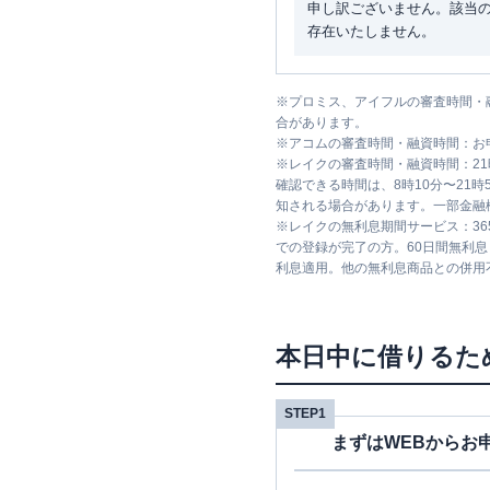
申し訳ございません。該当
存在いたしません。
※
プロミス、アイフルの審査時間・
合があります。
※
アコムの審査時間・融資時間：お
※
レイクの審査時間・融資時間：2
確認できる時間は、8時10分〜21
知される場合があります。一部金融
※
レイクの無利息期間サービス：36
での登録が完了の方。60日間無利
利息適用。他の無利息商品との併用
本日中に借りるた
STEP1
まずはWEBからお