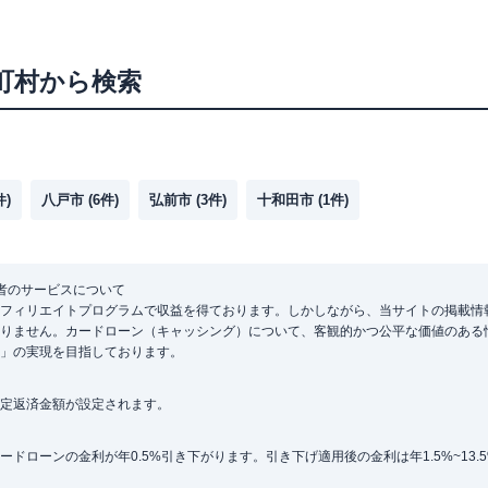
町村から検索
件)
八戸市
(
6
件)
弘前市
(
3
件)
十和田市
(
1
件)
者のサービスについて
フィリエイトプログラムで収益を得ております。しかしながら、当サイトの掲載情
りません。カードローン（キャッシング）について、客観的かつ公平な価値のある
」の実現を目指しております。
定返済金額が設定されます。
ローンの金利が年0.5%引き下がります。引き下げ適用後の金利は年1.5%~13.