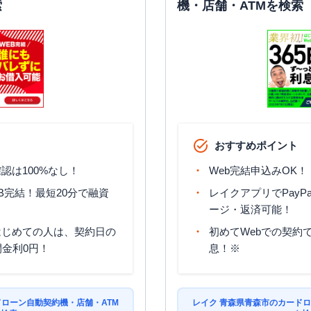
索
機・店舗・ATMを検索
おすすめポイント
認は100%なし！
Web完結申込みOK！
B完結！最短20分で融資
レイクアプリでPayP
ージ・返済可能！
はじめての人は、契約日の
初めてWebでの契約で
間金利0円！
息！※
ドローン自動契約機・店舗・ATM
レイク 青森県青森市のカードロ