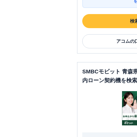
検
アコム
の
SMBCモビット 青
内ローン契約機を検