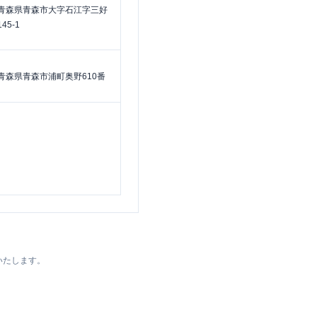
青森県青森市大字石江字三好
145-1
青森県青森市浦町奥野610番
いたします。