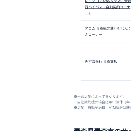
レイク
【2026/7/7閉店】青
西バイパス（自動契約コーナ
ー）
アコム
青森観光通りむじん
んコーナー
みずほ銀行
青森支店
※
一部店舗によって異なります。
※
自動契約機の場合は年中無休（年
※
店舗・自動契約機・ATM情報は