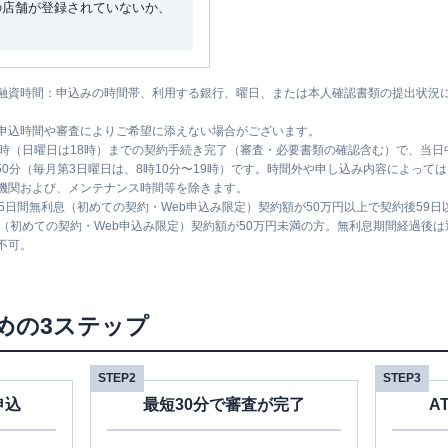
の店舗が登録されていないか、
融資時間：申込みの時間帯、利用する銀行、曜日、または本人確認書類の提出状況
申込時間や審査によりご希望に添えない場合がございます。
1時（日曜日は18時）までの契約手続き完了（審査・必要書類の確認含む）で、当
時50分（毎月第3日曜日は、8時10分〜19時）です。時間外や申し込み内容によっ
機関および、メンテナンス時間等を除きます。
5日間無利息（初めての契約・Web申込み限定）契約額が50万円以上で契約後59
息（初めての契約・Web申込み限定）契約額が50万円未満の方。無利息期間経過後
不可。
めの3ステップ
STEP2
STEP3
申込
最短30分で審査が完了
A