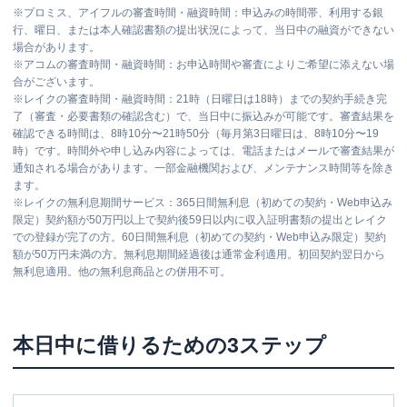
※
プロミス、アイフルの審査時間・融資時間：申込みの時間帯、利用する銀
行、曜日、または本人確認書類の提出状況によって、当日中の融資ができない
場合があります。
※
アコムの審査時間・融資時間：お申込時間や審査によりご希望に添えない場
合がございます。
※
レイクの審査時間・融資時間：21時（日曜日は18時）までの契約手続き完
了（審査・必要書類の確認含む）で、当日中に振込みが可能です。審査結果を
確認できる時間は、8時10分〜21時50分（毎月第3日曜日は、8時10分〜19
時）です。時間外や申し込み内容によっては、電話またはメールで審査結果が
通知される場合があります。一部金融機関および、メンテナンス時間等を除き
ます。
※
レイクの無利息期間サービス：365日間無利息（初めての契約・Web申込み
限定）契約額が50万円以上で契約後59日以内に収入証明書類の提出とレイク
での登録が完了の方。60日間無利息（初めての契約・Web申込み限定）契約
額が50万円未満の方。無利息期間経過後は通常金利適用。初回契約翌日から
無利息適用。他の無利息商品との併用不可。
本日中に借りるための3ステップ