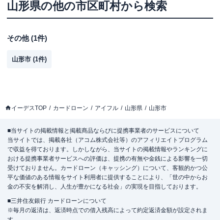
山形県
の他の市区町村から検索
その他
(
1
件)
山形市
(
1
件)
イーデスTOP
カードローン
アイフル
山形県
山形市
■当サイトの掲載情報と掲載商品ならびに提携事業者のサービスについて
当サイトでは、掲載各社（アコム株式会社等）のアフィリエイトプログラム
で収益を得ております。しかしながら、当サイトの掲載情報やランキングに
おける提携事業者サービスへの評価は、提携の有無や金銭による影響を一切
受けておりません。カードローン（キャッシング）について、客観的かつ公
平な価値のある情報をサイト利用者に提供することにより、「世の中からお
金の不安を解消し、人生が豊かになる社会」の実現を目指しております。
■三井住友銀行 カードローンについて
※毎月の返済は、返済時点での借入残高によって約定返済金額が設定されま
す。