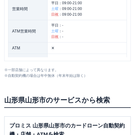
平日：
09:00-21:00
営業時間
土曜
：
09:00-21:00
日祝
：
09:00-21:00
平日：
-
ATM営業時間
土曜
：
-
日祝
：
-
ATM
✕
駐車場
〇
※
一部店舗によって異なります。
住所
山形県山形市鉄砲町２－２０－２５
※
自動契約機の場合は年中無休（年末年始は除く）
山形県
山形市
のサービスから検索
プロミス 山形県山形市のカードローン自動契約
機・店舗・ATMを検索