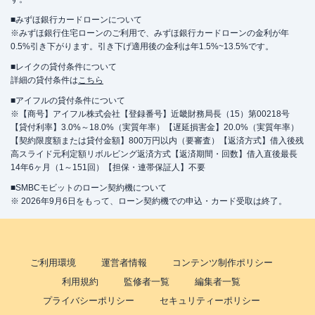
■みずほ銀行カードローンについて
※みずほ銀行住宅ローンのご利用で、みずほ銀行カードローンの金利が年
0.5%引き下がります。引き下げ適用後の金利は年1.5%~13.5%です。
■レイクの貸付条件について
詳細の貸付条件は
こちら
■アイフルの貸付条件について
※【商号】アイフル株式会社【登録番号】近畿財務局長（15）第00218号
【貸付利率】3.0%～18.0%（実質年率）【遅延損害金】20.0%（実質年率）
【契約限度額または貸付金額】800万円以内（要審査）【返済方式】借入後残
高スライド元利定額リボルビング返済方式【返済期間・回数】借入直後最長
14年6ヶ月（1～151回）【担保・連帯保証人】不要
■SMBCモビットのローン契約機について
※ 2026年9月6日をもって、ローン契約機での申込・カード受取は終了。
ご利用環境
運営者情報
コンテンツ制作ポリシー
利用規約
監修者一覧
編集者一覧
プライバシーポリシー
セキュリティーポリシー