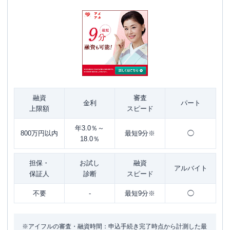
融資
審査
金利
パート
上限額
スピード
年3.0％～
800万円以内
最短9分※
◯
18.0％
担保・
お試し
融資
アルバイト
保証人
診断
スピード
不要
-
最短9分※
◯
※アイフルの審査・融資時間：申込手続き完了時点から計測した最