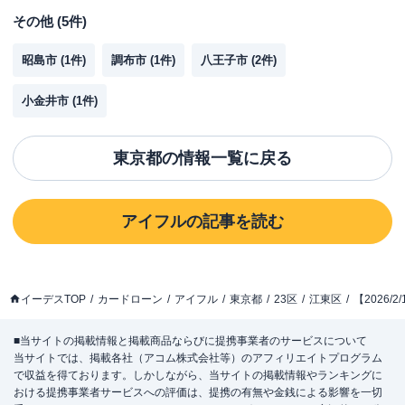
その他
(
5
件)
昭島市
(
1
件)
調布市
(
1
件)
八王子市
(
2
件)
小金井市
(
1
件)
東京都
の情報一覧に戻る
アイフル
の記事を読む
イーデスTOP
カードローン
アイフル
東京都
23区
江東区
【2026
■当サイトの掲載情報と掲載商品ならびに提携事業者のサービスについて
当サイトでは、掲載各社（アコム株式会社等）のアフィリエイトプログラム
で収益を得ております。しかしながら、当サイトの掲載情報やランキングに
おける提携事業者サービスへの評価は、提携の有無や金銭による影響を一切