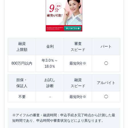
融資
審査
金利
パート
上限額
スピード
年3.0％～
800万円以内
最短9分※
◯
18.0％
担保・
お試し
融資
アルバイト
保証人
診断
スピード
不要
-
最短9分※
◯
※アイフルの審査・融資時間：申込手続き完了時点から計測した最
短時間であり、申込時間や審査状況などにより異なります。