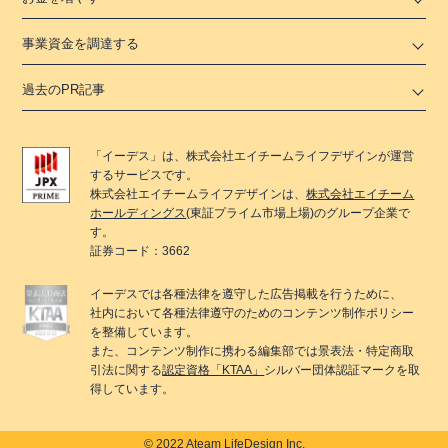
事業資金を調達する
過去のPR記事
「
イーデス
」は、
株式会社エイチームライフデザイン
が運営
するサービスです。
株式会社エイチームライフデザイン
は、
株式会社エイチーム
ホールディングス
(東証プライム市場上場)のグループ企業で
す。
証券コード：3662
イーデス
では各種法律を遵守した広告掲載を行うために、
社内において各種法律遵守のためのコンテンツ制作ポリシー
を整備しています。
また、コンテンツ制作に携わる編集部では景表法・特定商取
引法に関する
認定資格「KTAA」
シルバー団体認証マークを取
得しています。
© 2022 Ateam LifeDesign Inc.