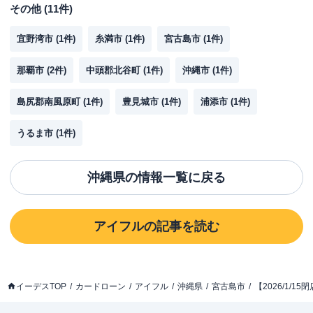
その他
(
11
件)
宜野湾市
(
1
件)
糸満市
(
1
件)
宮古島市
(
1
件)
那覇市
(
2
件)
中頭郡北谷町
(
1
件)
沖縄市
(
1
件)
島尻郡南風原町
(
1
件)
豊見城市
(
1
件)
浦添市
(
1
件)
うるま市
(
1
件)
沖縄県
の情報一覧に戻る
アイフル
の記事を読む
イーデスTOP
カードローン
アイフル
沖縄県
宮古島市
【2026/1/