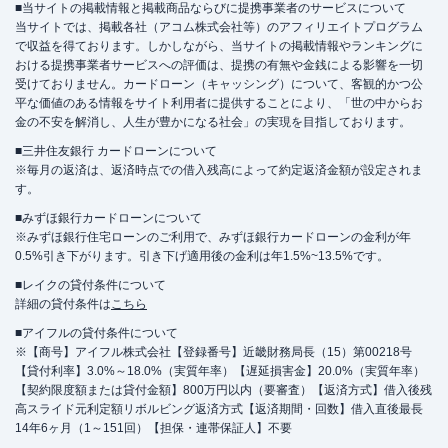
■当サイトの掲載情報と掲載商品ならびに提携事業者のサービスについて
当サイトでは、掲載各社（アコム株式会社等）のアフィリエイトプログラム
で収益を得ております。しかしながら、当サイトの掲載情報やランキングに
おける提携事業者サービスへの評価は、提携の有無や金銭による影響を一切
受けておりません。カードローン（キャッシング）について、客観的かつ公
平な価値のある情報をサイト利用者に提供することにより、「世の中からお
金の不安を解消し、人生が豊かになる社会」の実現を目指しております。
■三井住友銀行 カードローンについて
※毎月の返済は、返済時点での借入残高によって約定返済金額が設定されま
す。
■みずほ銀行カードローンについて
※みずほ銀行住宅ローンのご利用で、みずほ銀行カードローンの金利が年
0.5%引き下がります。引き下げ適用後の金利は年1.5%~13.5%です。
■レイクの貸付条件について
詳細の貸付条件は
こちら
■アイフルの貸付条件について
※【商号】アイフル株式会社【登録番号】近畿財務局長（15）第00218号
【貸付利率】3.0%～18.0%（実質年率）【遅延損害金】20.0%（実質年率）
【契約限度額または貸付金額】800万円以内（要審査）【返済方式】借入後残
高スライド元利定額リボルビング返済方式【返済期間・回数】借入直後最長
14年6ヶ月（1～151回）【担保・連帯保証人】不要