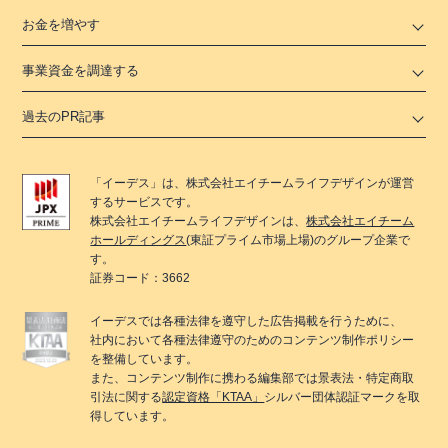
お金を増やす
事業資金を調達する
過去のPR記事
「
イーデス
」は、
株式会社エイチームライフデザイン
が運営
するサービスです。
株式会社エイチームライフデザイン
は、
株式会社エイチーム
ホールディングス
(東証プライム市場上場)のグループ企業で
す。
証券コード：3662
イーデス
では各種法律を遵守した広告掲載を行うために、
社内において各種法律遵守のためのコンテンツ制作ポリシー
を整備しています。
また、コンテンツ制作に携わる編集部では景表法・特定商取
引法に関する
認定資格「KTAA」
シルバー団体認証マークを取
得しています。