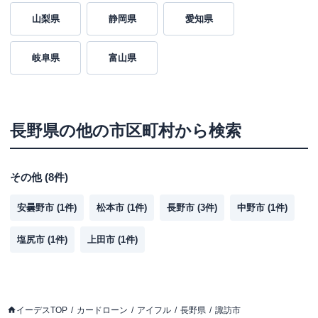
山梨県
静岡県
愛知県
岐阜県
富山県
長野県
の他の市区町村から検索
その他
(
8
件)
安曇野市
(
1
件)
松本市
(
1
件)
長野市
(
3
件)
中野市
(
1
件)
塩尻市
(
1
件)
上田市
(
1
件)
イーデスTOP
カードローン
アイフル
長野県
諏訪市