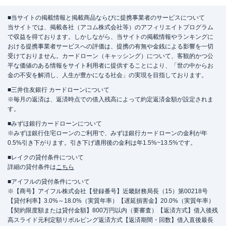
■当サイトの掲載情報と掲載商品ならびに提携事業者のサービスについて
当サイトでは、掲載各社（アコム株式会社等）のアフィリエイトプログラム
で収益を得ております。しかしながら、当サイトの掲載情報やランキングに
おける提携事業者サービスへの評価は、提携の有無や金銭による影響を一切
受けておりません。カードローン（キャッシング）について、客観的かつ公
平な価値のある情報をサイト利用者に提供することにより、「世の中からお
金の不安を解消し、人生が豊かになる社会」の実現を目指しております。
■三井住友銀行 カードローンについて
※毎月の返済は、返済時点での借入残高によって約定返済金額が設定されま
す。
■みずほ銀行カードローンについて
※みずほ銀行住宅ローンのご利用で、みずほ銀行カードローンの金利が年
0.5%引き下がります。引き下げ適用後の金利は年1.5%~13.5%です。
■レイクの貸付条件について
詳細の貸付条件は
こちら
■アイフルの貸付条件について
※【商号】アイフル株式会社【登録番号】近畿財務局長（15）第00218号
【貸付利率】3.0%～18.0%（実質年率）【遅延損害金】20.0%（実質年率）
【契約限度額または貸付金額】800万円以内（要審査）【返済方式】借入後残
高スライド元利定額リボルビング返済方式【返済期間・回数】借入直後最長