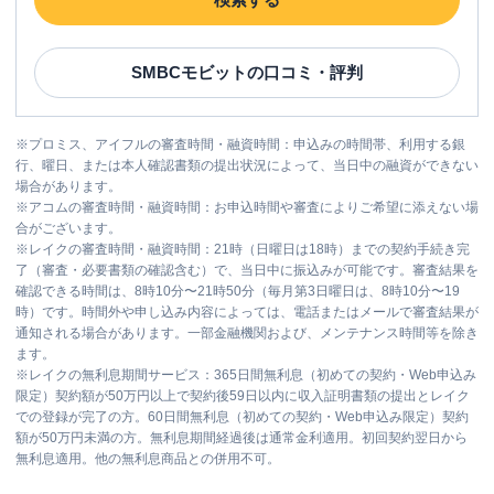
SMBCモビット
の口コミ・評判
※
プロミス、アイフルの審査時間・融資時間：申込みの時間帯、利用する銀
行、曜日、または本人確認書類の提出状況によって、当日中の融資ができない
場合があります。
※
アコムの審査時間・融資時間：お申込時間や審査によりご希望に添えない場
合がございます。
※
レイクの審査時間・融資時間：21時（日曜日は18時）までの契約手続き完
了（審査・必要書類の確認含む）で、当日中に振込みが可能です。審査結果を
確認できる時間は、8時10分〜21時50分（毎月第3日曜日は、8時10分〜19
時）です。時間外や申し込み内容によっては、電話またはメールで審査結果が
通知される場合があります。一部金融機関および、メンテナンス時間等を除き
ます。
※
レイクの無利息期間サービス：365日間無利息（初めての契約・Web申込み
限定）契約額が50万円以上で契約後59日以内に収入証明書類の提出とレイク
での登録が完了の方。60日間無利息（初めての契約・Web申込み限定）契約
額が50万円未満の方。無利息期間経過後は通常金利適用。初回契約翌日から
無利息適用。他の無利息商品との併用不可。