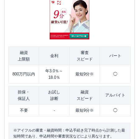
融資
審査
金利
パート
上限額
スピード
年3.0％～
800万円以内
最短9分※
◯
18.0％
担保・
お試し
融資
アルバイト
保証人
診断
スピード
不要
-
最短9分※
◯
※アイフルの審査・融資時間：申込手続き完了時点から計測した最
短時間であり、申込時間や審査状況などにより異なります。