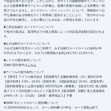
で収益を得ております。しかしながら、当サイトの掲載情報やランキングに
おける提携事業者サービスへの評価は、提携の有無や金銭による影響を一切
受けておりません。カードローン（キャッシング）について、客観的かつ公
平な価値のある情報をサイト利用者に提供することにより、「世の中からお
金の不安を解消し、人生が豊かになる社会」の実現を目指しております。
■三井住友銀行 カードローンについて
※毎月の返済は、返済時点での借入残高によって約定返済金額が設定されま
す。
■みずほ銀行カードローンについて
※みずほ銀行住宅ローンのご利用で、みずほ銀行カードローンの金利が年
0.5%引き下がります。引き下げ適用後の金利は年1.5%~13.5%です。
■レイクの貸付条件について
詳細の貸付条件は
こちら
■アイフルの貸付条件について
※【商号】アイフル株式会社【登録番号】近畿財務局長（15）第00218号
【貸付利率】3.0%～18.0%（実質年率）【遅延損害金】20.0%（実質年率）
【契約限度額または貸付金額】800万円以内（要審査）【返済方式】借入後残
高スライド元利定額リボルビング返済方式【返済期間・回数】借入直後最長
14年6ヶ月（1～151回）【担保・連帯保証人】不要
■SMBCモビットのローン契約機について
※ 2026年9月6日をもって、ローン契約機での申込・カード受取は終了。