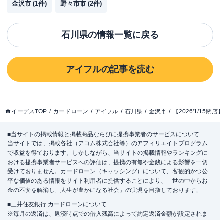
金沢市
(
1
件)
野々市市
(
2
件)
石川県
の情報一覧に戻る
アイフル
の記事を読む
イーデスTOP
カードローン
アイフル
石川県
金沢市
【2026/1/1
■当サイトの掲載情報と掲載商品ならびに提携事業者のサービスについて
当サイトでは、掲載各社（アコム株式会社等）のアフィリエイトプログラム
で収益を得ております。しかしながら、当サイトの掲載情報やランキングに
おける提携事業者サービスへの評価は、提携の有無や金銭による影響を一切
受けておりません。カードローン（キャッシング）について、客観的かつ公
平な価値のある情報をサイト利用者に提供することにより、「世の中からお
金の不安を解消し、人生が豊かになる社会」の実現を目指しております。
■三井住友銀行 カードローンについて
※毎月の返済は、返済時点での借入残高によって約定返済金額が設定されま