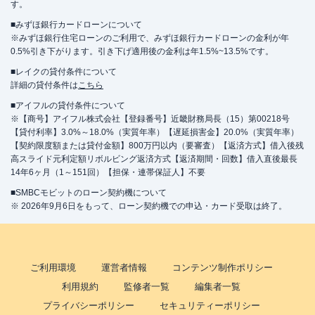
す。
■みずほ銀行カードローンについて
※みずほ銀行住宅ローンのご利用で、みずほ銀行カードローンの金利が年
0.5%引き下がります。引き下げ適用後の金利は年1.5%~13.5%です。
■レイクの貸付条件について
詳細の貸付条件は
こちら
■アイフルの貸付条件について
※【商号】アイフル株式会社【登録番号】近畿財務局長（15）第00218号
【貸付利率】3.0%～18.0%（実質年率）【遅延損害金】20.0%（実質年率）
【契約限度額または貸付金額】800万円以内（要審査）【返済方式】借入後残
高スライド元利定額リボルビング返済方式【返済期間・回数】借入直後最長
14年6ヶ月（1～151回）【担保・連帯保証人】不要
■SMBCモビットのローン契約機について
※ 2026年9月6日をもって、ローン契約機での申込・カード受取は終了。
ご利用環境
運営者情報
コンテンツ制作ポリシー
利用規約
監修者一覧
編集者一覧
プライバシーポリシー
セキュリティーポリシー