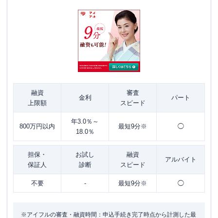
融資
審査
金利
パート
上限額
スピード
年3.0％～
800万円以内
最短9分※
◯
18.0％
担保・
お試し
融資
アルバイト
保証人
診断
スピード
不要
-
最短9分※
◯
※アイフルの審査・融資時間：申込手続き完了時点から計測した最