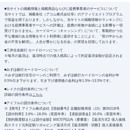
■当サイトの掲載情報と掲載商品ならびに提携事業者のサービスについて
当サイトでは、掲載各社（アコム株式会社等）のアフィリエイトプログラム
で収益を得ております。しかしながら、当サイトの掲載情報やランキングに
おける提携事業者サービスへの評価は、提携の有無や金銭による影響を一切
受けておりません。カードローン（キャッシング）について、客観的かつ公
平な価値のある情報をサイト利用者に提供することにより、「世の中からお
金の不安を解消し、人生が豊かになる社会」の実現を目指しております。
■三井住友銀行 カードローンについて
※毎月の返済は、返済時点での借入残高によって約定返済金額が設定されま
す。
■みずほ銀行カードローンについて
※みずほ銀行住宅ローンのご利用で、みずほ銀行カードローンの金利が年
0.5%引き下がります。引き下げ適用後の金利は年1.5%~13.5%です。
■レイクの貸付条件について
詳細の貸付条件は
こちら
■アイフルの貸付条件について
※【商号】アイフル株式会社【登録番号】近畿財務局長（15）第00218号
【貸付利率】3.0%～18.0%（実質年率）【遅延損害金】20.0%（実質年率）
【契約限度額または貸付金額】800万円以内（要審査）【返済方式】借入後残
高スライド元利定額リボルビング返済方式【返済期間・回数】借入直後最長