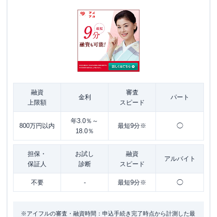
融資
審査
金利
パート
上限額
スピード
年3.0％～
800万円以内
最短9分※
◯
18.0％
担保・
お試し
融資
アルバイト
保証人
診断
スピード
不要
-
最短9分※
◯
※アイフルの審査・融資時間：申込手続き完了時点から計測した最