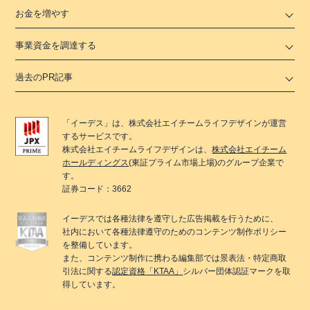
お金を増やす
事業資金を調達する
過去のPR記事
「
イーデス
」は、
株式会社エイチームライフデザイン
が運営
するサービスです。
株式会社エイチームライフデザイン
は、
株式会社エイチーム
ホールディングス
(東証プライム市場上場)のグループ企業で
す。
証券コード：3662
イーデス
では各種法律を遵守した広告掲載を行うために、
社内において各種法律遵守のためのコンテンツ制作ポリシー
を整備しています。
また、コンテンツ制作に携わる編集部では景表法・特定商取
引法に関する
認定資格「KTAA」
シルバー団体認証マークを取
得しています。