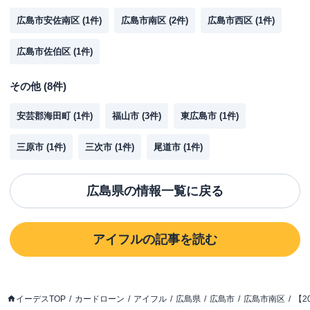
広島市安佐南区
(
1
件)
広島市南区
(
2
件)
広島市西区
(
1
件)
広島市佐伯区
(
1
件)
その他
(
8
件)
安芸郡海田町
(
1
件)
福山市
(
3
件)
東広島市
(
1
件)
三原市
(
1
件)
三次市
(
1
件)
尾道市
(
1
件)
広島県
の情報一覧に戻る
アイフル
の記事を読む
イーデスTOP
カードローン
アイフル
広島県
広島市
広島市南区
【2