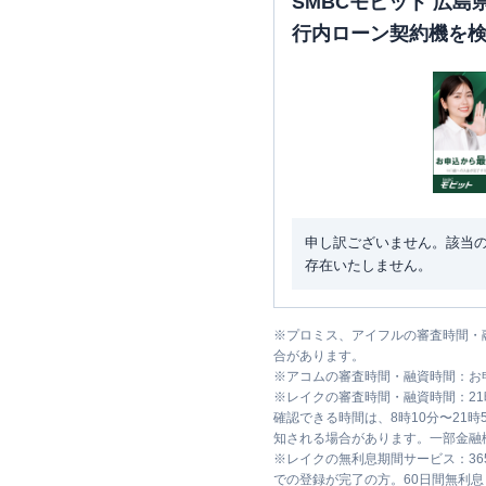
SMBCモビット 広
行内ローン契約機を
申し訳ございません。該当
存在いたしません。
※
プロミス、アイフルの審査時間・
合があります。
※
アコムの審査時間・融資時間：お
※
レイクの審査時間・融資時間：2
確認できる時間は、8時10分〜21
知される場合があります。一部金融
※
レイクの無利息期間サービス：36
での登録が完了の方。60日間無利