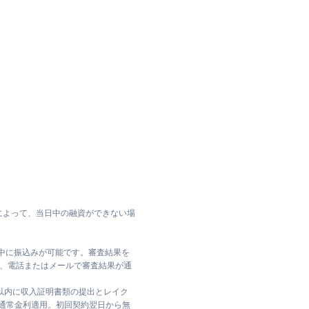
によって、当日中の融資ができない場
日中に振込みが可能です。審査結果を
ては、電話またはメールで審査結果が通
日以内に収入証明書類の提出とレイク
は通常金利適用。初回契約翌日から無