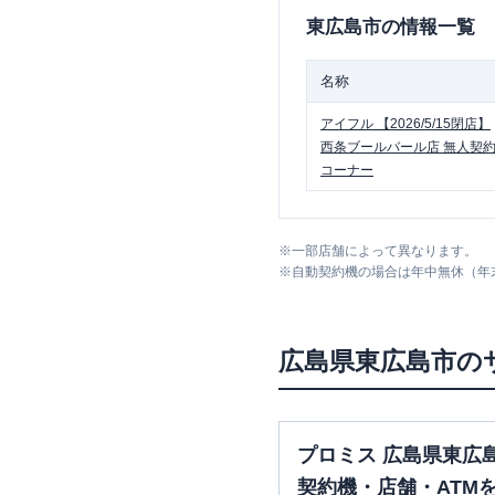
東広島市
の情報一覧
名称
アイフル
【2026/5/15閉店】
西条ブールバール店 無人契
コーナー
※
一部店舗によって異なります。
※
自動契約機の場合は年中無休（年
広島県
東広島市
の
プロミス 広島県東広
契約機・店舗・ATM