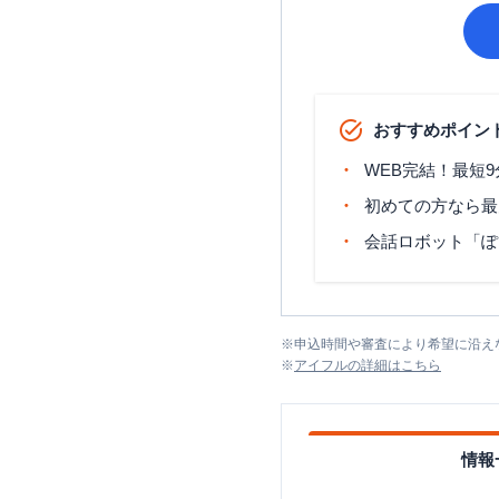
おすすめポイン
WEB完結！最短
初めての方なら最
会話ロボット「ぽ
※
申込時間や審査により希望に沿え
※
アイフル
の詳細はこちら
情報