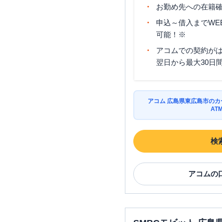
お勤め先への在籍確
申込～借入までWE
可能！※
アコムでの契約が
翌日から最大30日
アコム 広島県東広島市の
AT
検
アコム
の