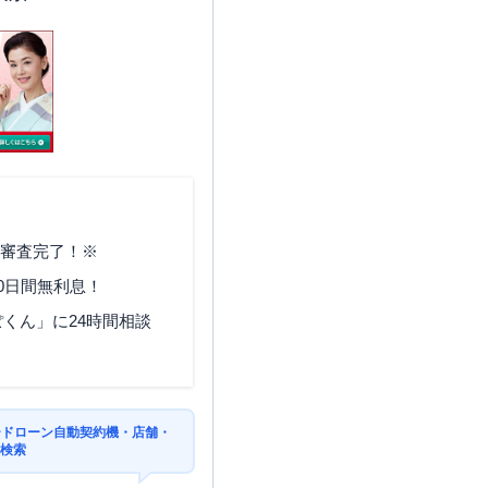
で審査完了！※
0日間無利息！
くん」に24時間相談
ードローン自動契約機・店舗・
を検索