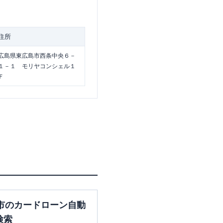
住所
広島県東広島市西条中央６－
１－１ モリヤコンシェル１
Ｆ
市のカードローン自動
検索