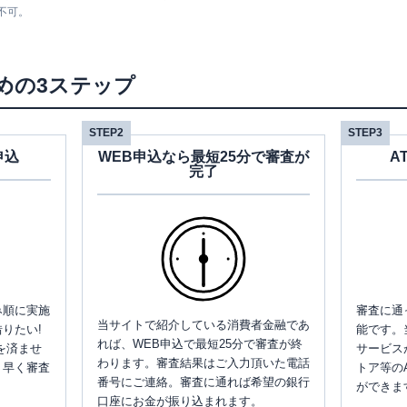
不可。
めの3ステップ
STEP2
STEP3
申込
WEB申込なら最短25分で審査が
A
完了
み順に実施
審査に通
当サイトで紹介している消費者金融であ
りたい!
能です。
れば、WEB申込で最短25分で審査が終
を済ませ
サービス
わります。審査結果はご入力頂いた電話
、早く審査
トア等の
番号にご連絡。審査に通れば希望の銀行
ができま
口座にお金が振り込まれます。