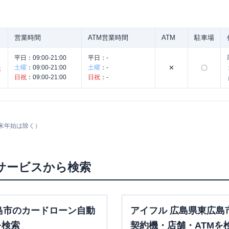
営業時間
ATM営業時間
ATM
駐車場
平日：
09:00-21:00
平日：
-
土曜
：
09:00-21:00
土曜
：
-
✕
〇
約
日祝
：
09:00-21:00
日祝
：
-
末年始は除く）
サービスから検索
島市のカードローン自動
アイフル 広島県東広島
を検索
契約機・店舗・ATMを