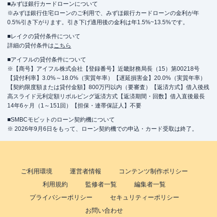
■みずほ銀行カードローンについて
※みずほ銀行住宅ローンのご利用で、みずほ銀行カードローンの金利が年
0.5%引き下がります。引き下げ適用後の金利は年1.5%~13.5%です。
■レイクの貸付条件について
詳細の貸付条件は
こちら
■アイフルの貸付条件について
※【商号】アイフル株式会社【登録番号】近畿財務局長（15）第00218号
【貸付利率】3.0%～18.0%（実質年率）【遅延損害金】20.0%（実質年率）
【契約限度額または貸付金額】800万円以内（要審査）【返済方式】借入後残
高スライド元利定額リボルビング返済方式【返済期間・回数】借入直後最長
14年6ヶ月（1～151回）【担保・連帯保証人】不要
■SMBCモビットのローン契約機について
※ 2026年9月6日をもって、ローン契約機での申込・カード受取は終了。
ご利用環境
運営者情報
コンテンツ制作ポリシー
利用規約
監修者一覧
編集者一覧
プライバシーポリシー
セキュリティーポリシー
お問い合わせ