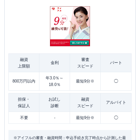
融資
審査
金利
パート
上限額
スピード
年3.0％～
800万円以内
最短9分※
◯
18.0％
担保・
お試し
融資
アルバイト
保証人
診断
スピード
不要
-
最短9分※
◯
※アイフルの審査・融資時間：申込手続き完了時点から計測した最