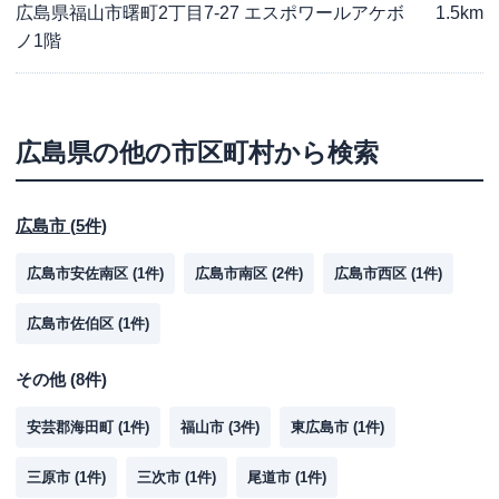
広島県福山市曙町2丁目7-27 エスポワールアケボ
1.5km
ノ1階
広島県
の他の市区町村から検索
広島市
(
5
件)
広島市安佐南区
(
1
件)
広島市南区
(
2
件)
広島市西区
(
1
件)
広島市佐伯区
(
1
件)
その他
(
8
件)
安芸郡海田町
(
1
件)
福山市
(
3
件)
東広島市
(
1
件)
三原市
(
1
件)
三次市
(
1
件)
尾道市
(
1
件)