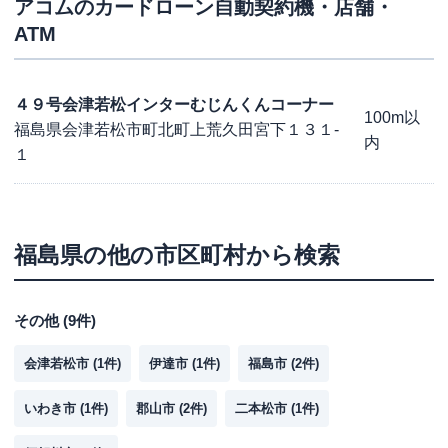
アコム
のカードローン自動契約機・店舗・
ATM
４９号会津若松インターむじんくんコーナー
100m以
福島県会津若松市町北町上荒久田宮下１３１-
内
１
福島県
の他の市区町村から検索
その他
(
9
件)
会津若松市
(
1
件)
伊達市
(
1
件)
福島市
(
2
件)
いわき市
(
1
件)
郡山市
(
2
件)
二本松市
(
1
件)