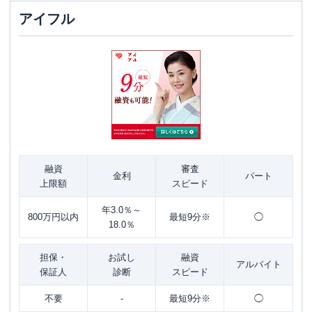
アイフル
融資
審査
金利
パート
上限額
スピード
年3.0％～
800万円以内
最短9分※
◯
18.0％
担保・
お試し
融資
アルバイト
保証人
診断
スピード
不要
-
最短9分※
◯