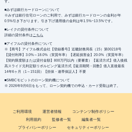
す。
■みずほ銀行カードローンについて
※みずほ銀行住宅ローンのご利用で、みずほ銀行カードローンの金利が年
0.5%引き下がります。引き下げ適用後の金利は年1.5%~13.5%です。
■レイクの貸付条件について
詳細の貸付条件は
こちら
■アイフルの貸付条件について
※【商号】アイフル株式会社【登録番号】近畿財務局長（15）第00218号
【貸付利率】3.0%～18.0%（実質年率）【遅延損害金】20.0%（実質年率）
【契約限度額または貸付金額】800万円以内（要審査）【返済方式】借入後残
高スライド元利定額リボルビング返済方式【返済期間・回数】借入直後最長
14年6ヶ月（1～151回）【担保・連帯保証人】不要
■SMBCモビットのローン契約機について
※ 2026年9月6日をもって、ローン契約機での申込・カード受取は終了。
ご利用環境
運営者情報
コンテンツ制作ポリシー
利用規約
監修者一覧
編集者一覧
プライバシーポリシー
セキュリティーポリシー