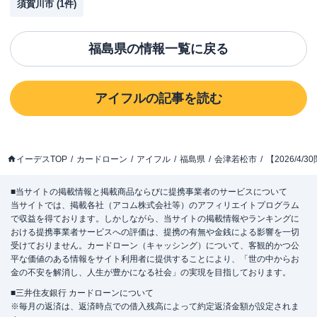
須賀川市
(
1
件)
福島県
の情報一覧に戻る
アイフル
の記事を読む
イーデスTOP
カードローン
アイフル
福島県
会津若松市
【2026/4
■当サイトの掲載情報と掲載商品ならびに提携事業者のサービスについて
当サイトでは、掲載各社（アコム株式会社等）のアフィリエイトプログラム
で収益を得ております。しかしながら、当サイトの掲載情報やランキングに
おける提携事業者サービスへの評価は、提携の有無や金銭による影響を一切
受けておりません。カードローン（キャッシング）について、客観的かつ公
平な価値のある情報をサイト利用者に提供することにより、「世の中からお
金の不安を解消し、人生が豊かになる社会」の実現を目指しております。
■三井住友銀行 カードローンについて
※毎月の返済は、返済時点での借入残高によって約定返済金額が設定されま