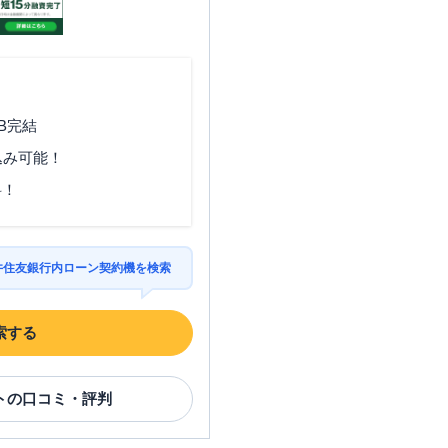
B完結
込み可能！
料！
三井住友銀行内ローン契約機を検索
索する
ト
の口コミ・評判