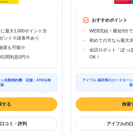
おすすめポイント
最大1,000ポイント分
WEB完結！最短9分
ゼント※諸条件あり
初めての方なら最大3
分融資も可能※
会話ロボット「ぽっぽ
0日間利息0円※
OK！
ーン自動契約機・店舗・ATMを検
アイフル 福井県のカードローン
索
索
索する
検索
口コミ・評判
アイフル
の