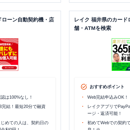
ドローン自動契約機・店
レイク 福井県のカード
舗・ATMを検索
おすすめポイント
認は100%なし！
Web完結申込みOK！
B完結！最短20分で融資
レイクアプリでPayP
ージ・返済可能！
はじめての人は、契約日の
初めてWebでの契約で
間金利0円！
息！※