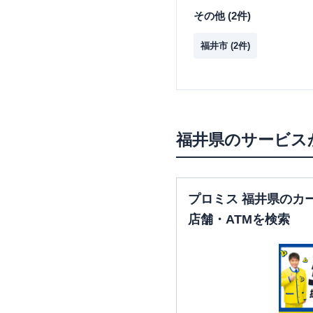
その他
(
2
件)
福井市
(
2
件)
福井県
のサービス
プロミス 福井県のカ
店舗・ATMを検索