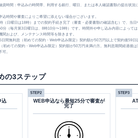
融資時間：申込みの時間帯、利用する銀行、曜日、または本人確認書類の提出状況
申込時間や審査によりご希望に添えない場合がございます。
1時（日曜日は18時）までの契約手続き完了（審査・必要書類の確認含む）で、当
時50分（毎月第3日曜日は、8時10分〜19時）です。時間外や申し込み内容によっ
機関および、メンテナンス時間等を除きます。
5日間無利息（初めての契約・Web申込み限定）契約額が50万円以上で契約後59
息（初めての契約・Web申込み限定）契約額が50万円未満の方。無利息期間経過後
不可。
めの3ステップ
STEP2
STEP3
申込
WEB申込なら最短25分で審査が
A
完了