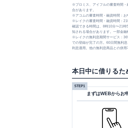
※
プロミス、アイフルの審査時間・
合があります。
※
アコムの審査時間・融資時間：お
※
レイクの審査時間・融資時間：2
確認できる時間は、8時10分〜21
知される場合があります。一部金融
※
レイクの無利息期間サービス：36
での登録が完了の方。60日間無利
利息適用。他の無利息商品との併用
本日中に借りるた
STEP1
まずはWEBからお