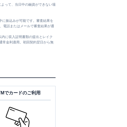
によって、当日中の融資ができない場
日中に振込みが可能です。審査結果を
ては、電話またはメールで審査結果が通
日以内に収入証明書類の提出とレイク
は通常金利適用。初回契約翌日から無
TMでカードのご利用