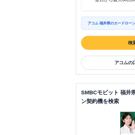
アコム 福井県のカードロー
検
アコム
の
SMBCモビット 福
ン契約機を検索