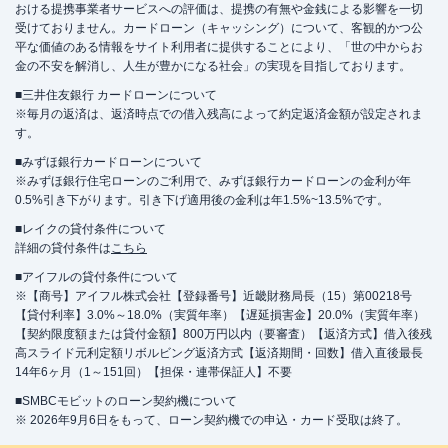
おける提携事業者サービスへの評価は、提携の有無や金銭による影響を一切
受けておりません。カードローン（キャッシング）について、客観的かつ公
平な価値のある情報をサイト利用者に提供することにより、「世の中からお
金の不安を解消し、人生が豊かになる社会」の実現を目指しております。
■三井住友銀行 カードローンについて
※毎月の返済は、返済時点での借入残高によって約定返済金額が設定されま
す。
■みずほ銀行カードローンについて
※みずほ銀行住宅ローンのご利用で、みずほ銀行カードローンの金利が年
0.5%引き下がります。引き下げ適用後の金利は年1.5%~13.5%です。
■レイクの貸付条件について
詳細の貸付条件は
こちら
■アイフルの貸付条件について
※【商号】アイフル株式会社【登録番号】近畿財務局長（15）第00218号
【貸付利率】3.0%～18.0%（実質年率）【遅延損害金】20.0%（実質年率）
【契約限度額または貸付金額】800万円以内（要審査）【返済方式】借入後残
高スライド元利定額リボルビング返済方式【返済期間・回数】借入直後最長
14年6ヶ月（1～151回）【担保・連帯保証人】不要
■SMBCモビットのローン契約機について
※ 2026年9月6日をもって、ローン契約機での申込・カード受取は終了。