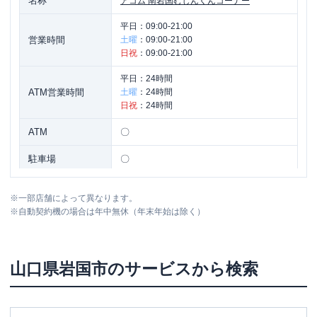
名称
アコム
南岩国むじんくんコーナー
平日：
09:00-21:00
営業時間
土曜
：
09:00-21:00
日祝
：
09:00-21:00
平日：
24時間
ATM営業時間
土曜
：
24時間
日祝
：
24時間
ATM
〇
駐車場
〇
住所
山口県岩国市尾津町２丁目４５１-９
※
一部店舗によって異なります。
※
自動契約機の場合は年中無休（年末年始は除く）
山口県
岩国市
のサービスから検索