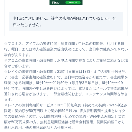
申し訳ございません。該当の店舗が登録されていないか、存
在いたしません。
※
プロミス、アイフルの審査時間・融資時間：申込みの時間帯、利用する銀
行、曜日、または本人確認書類の提出状況によって、当日中の融資ができない
場合があります。
※
アコムの審査時間・融資時間：お申込時間や審査によりご希望に添えない場
合がございます。
※
レイクの審査時間・融資時間：21時（日曜日は18時）までの契約手続き完
了（審査・必要書類の確認含む）で、当日中に振込みが可能です。審査結果を
確認できる時間は、8時10分〜21時50分（毎月第3日曜日は、8時10分〜19
時）です。時間外や申し込み内容によっては、電話またはメールで審査結果が
通知される場合があります。一部金融機関および、メンテナンス時間等を除き
ます。
※
レイクの無利息期間サービス：365日間無利息（初めての契約・Web申込み
限定）契約額が50万円以上で契約後59日以内に収入証明書類の提出とレイク
での登録が完了の方。60日間無利息（初めての契約・Web申込み限定）契約
額が50万円未満の方。無利息期間経過後は通常金利適用。初回契約翌日から
無利息適用。他の無利息商品との併用不可。