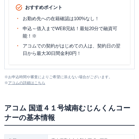
おすすめポイント
お勤め先への在籍確認は100%なし！
申込～借入までWEB完結！最短20分で融資可
能！※
アコムでの契約がはじめての人は、契約日の翌
日から最大30日間金利0円！
※
お申込時間や審査によりご希望に添えない場合がございます。
※
アコム
の詳細はこちら
アコム
国道４１号城南むじんくんコー
ナー
の基本情報