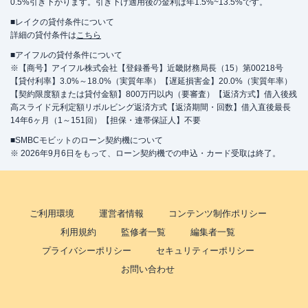
0.5%引き下がります。引き下げ適用後の金利は年1.5%~13.5%です。
■レイクの貸付条件について
詳細の貸付条件は
こちら
■アイフルの貸付条件について
※【商号】アイフル株式会社【登録番号】近畿財務局長（15）第00218号
【貸付利率】3.0%～18.0%（実質年率）【遅延損害金】20.0%（実質年率）
【契約限度額または貸付金額】800万円以内（要審査）【返済方式】借入後残
高スライド元利定額リボルビング返済方式【返済期間・回数】借入直後最長
14年6ヶ月（1～151回）【担保・連帯保証人】不要
■SMBCモビットのローン契約機について
※ 2026年9月6日をもって、ローン契約機での申込・カード受取は終了。
ご利用環境
運営者情報
コンテンツ制作ポリシー
利用規約
監修者一覧
編集者一覧
プライバシーポリシー
セキュリティーポリシー
お問い合わせ