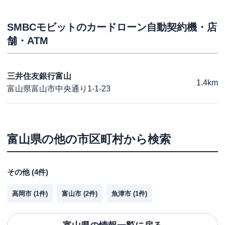
SMBCモビット
のカードローン自動契約機・店
舗・ATM
三井住友銀行富山
1.4km
富山県富山市中央通り1-1-23
富山県
の他の市区町村から検索
その他
(
4
件)
高岡市
(
1
件)
富山市
(
2
件)
魚津市
(
1
件)