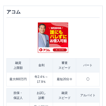
アコム
融資
審査
金利
パート
上限額
スピード
年2.4％～
最大800万円
最短20分※
◯
17.9％
担保・
お試し
融資
アルバイト
保証人
診断
スピード