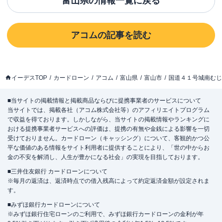
富山県
の情報一覧に戻る
アコム
の記事を読む
イーデスTOP
カードローン
アコム
富山県
富山市
国道４１号城南むじ
■当サイトの掲載情報と掲載商品ならびに提携事業者のサービスについて
当サイトでは、掲載各社（アコム株式会社等）のアフィリエイトプログラム
で収益を得ております。しかしながら、当サイトの掲載情報やランキングに
おける提携事業者サービスへの評価は、提携の有無や金銭による影響を一切
受けておりません。カードローン（キャッシング）について、客観的かつ公
平な価値のある情報をサイト利用者に提供することにより、「世の中からお
金の不安を解消し、人生が豊かになる社会」の実現を目指しております。
■三井住友銀行 カードローンについて
※毎月の返済は、返済時点での借入残高によって約定返済金額が設定されま
す。
■みずほ銀行カードローンについて
※みずほ銀行住宅ローンのご利用で、みずほ銀行カードローンの金利が年