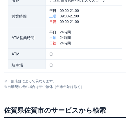
名称
アコム
佐賀兵庫町むじんくんコーナー
平日：
09:00-21:00
営業時間
土曜
：
09:00-21:00
日祝
：
09:00-21:00
平日：
24時間
ATM営業時間
土曜
：
24時間
日祝
：
24時間
ATM
〇
駐車場
〇
住所
佐賀県佐賀市兵庫南３丁目２-２５
※
一部店舗によって異なります。
※
自動契約機の場合は年中無休（年末年始は除く）
名称
アコム
南部バイパスむじんくんコーナー
平日：
09:00-21:00
佐賀県
佐賀市
のサービスから検索
営業時間
土曜
：
09:00-21:00
日祝
：
09:00-21:00
平日：
24時間