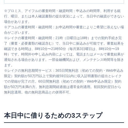
※
プロミス、アイフルの審査時間・融資時間：申込みの時間帯、利用する銀
行、曜日、または本人確認書類の提出状況によって、当日中の融資ができない
場合があります。
※
アコムの審査時間・融資時間：お申込時間や審査によりご希望に添えない場
合がございます。
※
レイクの審査時間・融資時間：21時（日曜日は18時）までの契約手続き完
了（審査・必要書類の確認含む）で、当日中に振込みが可能です。審査結果を
確認できる時間は、8時10分〜21時50分（毎月第3日曜日は、8時10分〜19
時）です。時間外や申し込み内容によっては、電話またはメールで審査結果が
通知される場合があります。一部金融機関および、メンテナンス時間等を除き
ます。
※
レイクの無利息期間サービス：365日間無利息（初めての契約・Web申込み
限定）契約額が50万円以上で契約後59日以内に収入証明書類の提出とレイク
での登録が完了の方。60日間無利息（初めての契約・Web申込み限定）契約
額が50万円未満の方。無利息期間経過後は通常金利適用。初回契約翌日から
無利息適用。他の無利息商品との併用不可。
本日中に借りるための3ステップ