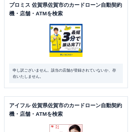
ATM営業時間
土曜
：
24時間
プロミス 佐賀県佐賀市のカードローン自動契約
日祝
：
24時間
機・店舗・ATMを検索
ATM
〇
駐車場
〇
佐賀県佐賀市末広２丁目６-３０スカーレ
住所
ットビル１Ｆ
申し訳ございません。該当の店舗が登録されていないか、存
在いたしません。
アイフル 佐賀県佐賀市のカードローン自動契約
機・店舗・ATMを検索