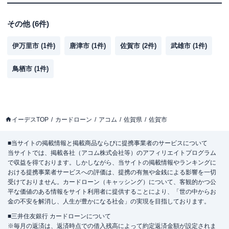
その他
(
6
件)
伊万里市
(
1
件)
唐津市
(
1
件)
佐賀市
(
2
件)
武雄市
(
1
件)
鳥栖市
(
1
件)
イーデスTOP
カードローン
アコム
佐賀県
佐賀市
■当サイトの掲載情報と掲載商品ならびに提携事業者のサービスについて
当サイトでは、掲載各社（アコム株式会社等）のアフィリエイトプログラム
で収益を得ております。しかしながら、当サイトの掲載情報やランキングに
おける提携事業者サービスへの評価は、提携の有無や金銭による影響を一切
受けておりません。カードローン（キャッシング）について、客観的かつ公
平な価値のある情報をサイト利用者に提供することにより、「世の中からお
金の不安を解消し、人生が豊かになる社会」の実現を目指しております。
■三井住友銀行 カードローンについて
※毎月の返済は、返済時点での借入残高によって約定返済金額が設定されま