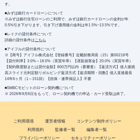
す。
■みずほ銀行カードローンについて
※みずほ銀行住宅ローンのご利用で、みずほ銀行カードローンの金利が年
0.5%引き下がります。引き下げ適用後の金利は年1.5%~13.5%です。
■レイクの貸付条件について
詳細の貸付条件は
こちら
■アイフルの貸付条件について
※【商号】アイフル株式会社【登録番号】近畿財務局長（15）第00218号
【貸付利率】3.0%～18.0%（実質年率）【遅延損害金】20.0%（実質年率）
【契約限度額または貸付金額】800万円以内（要審査）【返済方式】借入後残
高スライド元利定額リボルビング返済方式【返済期間・回数】借入直後最長
14年6ヶ月（1～151回）【担保・連帯保証人】不要
■SMBCモビットのローン契約機について
※ 2026年9月6日をもって、ローン契約機での申込・カード受取は終了。
ご利用環境
運営者情報
コンテンツ制作ポリシー
利用規約
監修者一覧
編集者一覧
プライバシーポリシー
セキュリティーポリシー