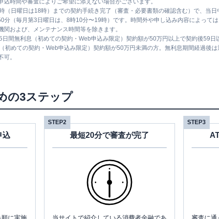
申込時間や審査によりご希望に添えない場合がございます。
1時（日曜日は18時）までの契約手続き完了（審査・必要書類の確認含む）で、当
時50分（毎月第3日曜日は、8時10分〜19時）です。時間外や申し込み内容によっ
機関および、メンテナンス時間等を除きます。
5日間無利息（初めての契約・Web申込み限定）契約額が50万円以上で契約後59
息（初めての契約・Web申込み限定）契約額が50万円未満の方。無利息期間経過後
不可。
めの3ステップ
STEP2
STEP3
申込
最短20分で審査が完了
A
み順に実施
当サイトで紹介している消費者金融であ
審査に通