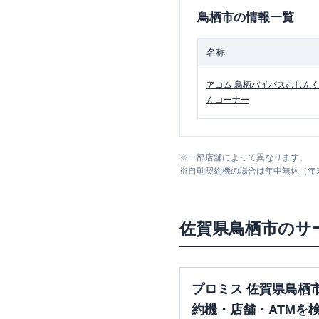
鳥栖市
の情報一覧
名称
アコム
鳥栖バイパスむじん
んコーナー
※
一部店舗によって異なります。
※
自動契約機の場合は年中無休（年
佐賀県
鳥栖市
のサ
プロミス 佐賀県鳥栖
約機・店舗・ATMを