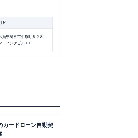
住所
佐賀県鳥栖市牛原町５２８-
２ イングビル１Ｆ
のカードローン自動契
索