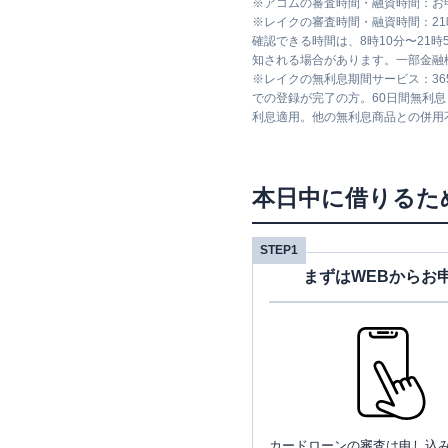
※
アコムの審査時間・融資時間：お
※
レイクの審査時間・融資時間：2
確認できる時間は、8時10分〜21
知される場合があります。一部金融
※
レイクの無利息期間サービス：36
での登録が完了の方。60日間無利
利息適用。他の無利息商品との併用
本日中に借りるた
STEP1
まずはWEBからお
カードローンの審査は申し込