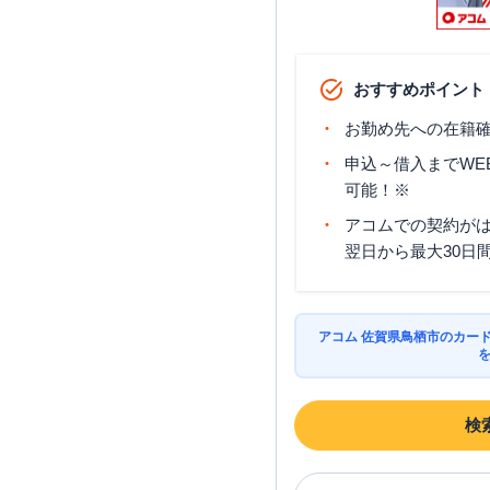
おすすめポイント
お勤め先への在籍確
申込～借入までWE
可能！※
アコムでの契約が
翌日から最大30日
アコム 佐賀県鳥栖市のカー
検