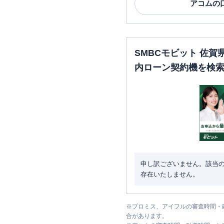
アコム
の
SMBCモビット 佐
内ローン契約機を検
申し訳ございません。該当
存在いたしません。
※
プロミス、アイフルの審査時間・
合があります。