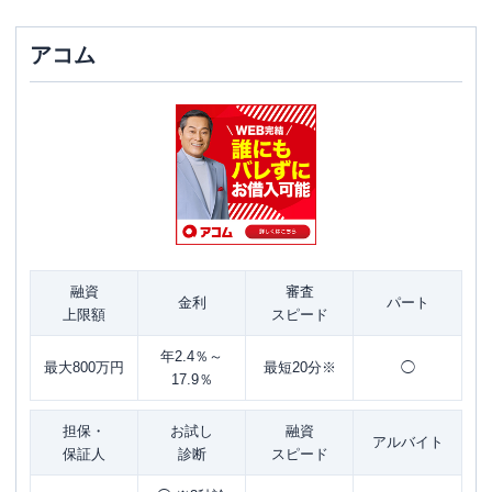
アコム
融資
審査
金利
パート
上限額
スピード
年2.4％～
最大800万円
最短20分※
◯
17.9％
担保・
お試し
融資
アルバイト
保証人
診断
スピード