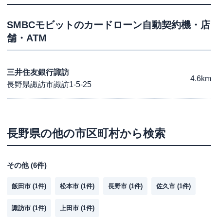
SMBCモビット
のカードローン自動契約機・店
舗・ATM
三井住友銀行諏訪
4.6km
長野県諏訪市諏訪1-5-25
長野県
の他の市区町村から検索
その他
(
6
件)
飯田市
(
1
件)
松本市
(
1
件)
長野市
(
1
件)
佐久市
(
1
件)
諏訪市
(
1
件)
上田市
(
1
件)