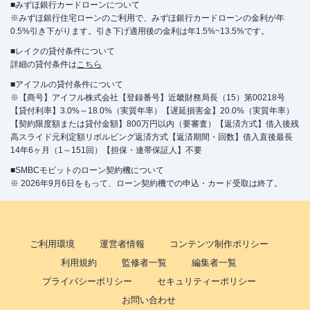
■みずほ銀行カードローンについて
※みずほ銀行住宅ローンのご利用で、みずほ銀行カードローンの金利が年
0.5%引き下がります。引き下げ適用後の金利は年1.5%~13.5%です。
■レイクの貸付条件について
詳細の貸付条件は
こちら
■アイフルの貸付条件について
※【商号】アイフル株式会社【登録番号】近畿財務局長（15）第00218号
【貸付利率】3.0%～18.0%（実質年率）【遅延損害金】20.0%（実質年率）
【契約限度額または貸付金額】800万円以内（要審査）【返済方式】借入後残
高スライド元利定額リボルビング返済方式【返済期間・回数】借入直後最長
14年6ヶ月（1～151回）【担保・連帯保証人】不要
■SMBCモビットのローン契約機について
※ 2026年9月6日をもって、ローン契約機での申込・カード受取は終了。
ご利用環境
運営者情報
コンテンツ制作ポリシー
利用規約
監修者一覧
編集者一覧
プライバシーポリシー
セキュリティーポリシー
お問い合わせ