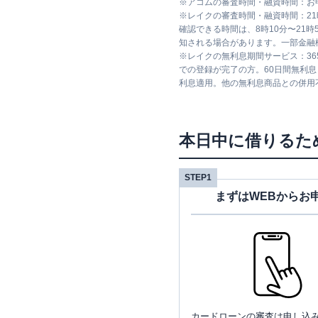
※
アコムの審査時間・融資時間：お
※
レイクの審査時間・融資時間：2
確認できる時間は、8時10分〜21
知される場合があります。一部金融
※
レイクの無利息期間サービス：36
での登録が完了の方。60日間無利
利息適用。他の無利息商品との併用
本日中に借りるた
STEP1
まずはWEBからお
カードローンの審査は申し込