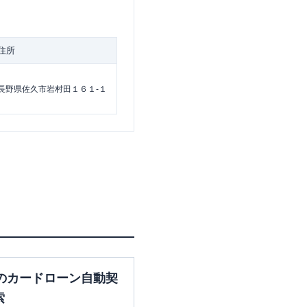
住所
長野県佐久市岩村田１６１-１
のカードローン自動契
索