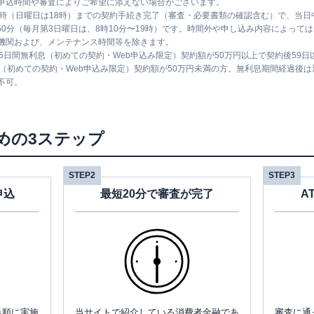
申込時間や審査によりご希望に添えない場合がございます。
1時（日曜日は18時）までの契約手続き完了（審査・必要書類の確認含む）で、当
時50分（毎月第3日曜日は、8時10分〜19時）です。時間外や申し込み内容によっ
機関および、メンテナンス時間等を除きます。
5日間無利息（初めての契約・Web申込み限定）契約額が50万円以上で契約後59
息（初めての契約・Web申込み限定）契約額が50万円未満の方。無利息期間経過後
不可。
めの3ステップ
STEP2
STEP3
申込
最短20分で審査が完了
A
み順に実施
当サイトで紹介している消費者金融であ
審査に通