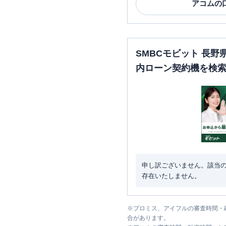
アコム
の
SMBCモビット 長
内ローン契約機を検
申し訳ございません。該当
存在いたしません。
※
プロミス、アイフルの審査時間・
合があります。