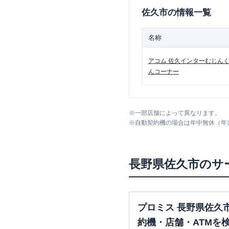
佐久市
の情報一覧
名称
アコム
佐久インターむじん
んコーナー
※
一部店舗によって異なります。
※
自動契約機の場合は年中無休（年
長野県
佐久市
のサ
プロミス 長野県佐久
約機・店舗・ATMを