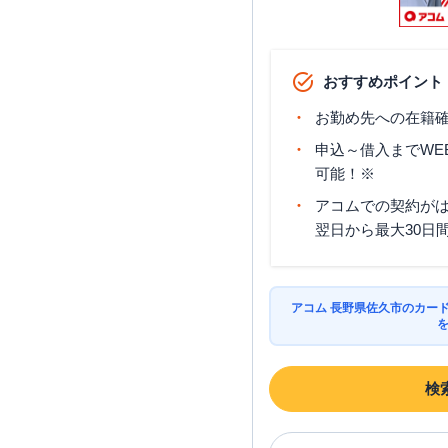
おすすめポイント
お勤め先への在籍確
申込～借入までWE
可能！※
アコムでの契約が
翌日から最大30日
アコム 長野県佐久市のカー
検