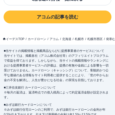
アコム
の記事を読む
イーデスTOP
カードローン
アコム
北海道
札幌市
札幌市西区
発寒
■当サイトの掲載情報と掲載商品ならびに提携事業者のサービスについて
当サイトでは、掲載各社（アコム株式会社等）のアフィリエイトプログラム
で収益を得ております。しかしながら、当サイトの掲載情報やランキングに
おける提携事業者サービスへの評価は、提携の有無や金銭による影響を一切
受けておりません。カードローン（キャッシング）について、客観的かつ公
平な価値のある情報をサイト利用者に提供することにより、「世の中からお
金の不安を解消し、人生が豊かになる社会」の実現を目指しております。
■三井住友銀行 カードローンについて
※毎月の返済は、返済時点での借入残高によって約定返済金額が設定されま
す。
■みずほ銀行カードローンについて
※みずほ銀行住宅ローンのご利用で、みずほ銀行カードローンの金利が年
0.5%引き下がります。引き下げ適用後の金利は年1.5%~13.5%です。