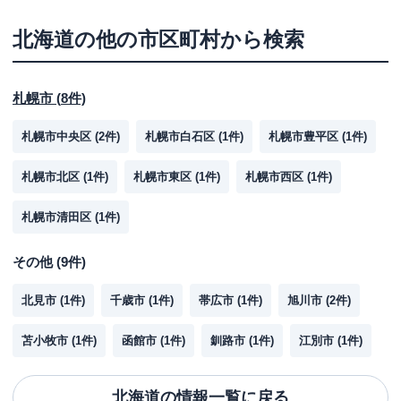
北海道
の他の市区町村から検索
札幌市
(
8
件)
札幌市中央区
(
2
件)
札幌市白石区
(
1
件)
札幌市豊平区
(
1
件)
札幌市北区
(
1
件)
札幌市東区
(
1
件)
札幌市西区
(
1
件)
札幌市清田区
(
1
件)
その他
(
9
件)
北見市
(
1
件)
千歳市
(
1
件)
帯広市
(
1
件)
旭川市
(
2
件)
苫小牧市
(
1
件)
函館市
(
1
件)
釧路市
(
1
件)
江別市
(
1
件)
北海道
の情報一覧に戻る