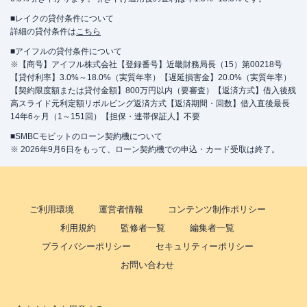
■レイクの貸付条件について
詳細の貸付条件は
こちら
■アイフルの貸付条件について
※【商号】アイフル株式会社【登録番号】近畿財務局長（15）第00218号
【貸付利率】3.0%～18.0%（実質年率）【遅延損害金】20.0%（実質年率）
【契約限度額または貸付金額】800万円以内（要審査）【返済方式】借入後残
高スライド元利定額リボルビング返済方式【返済期間・回数】借入直後最長
14年6ヶ月（1～151回）【担保・連帯保証人】不要
■SMBCモビットのローン契約機について
※ 2026年9月6日をもって、ローン契約機での申込・カード受取は終了。
ご利用環境
運営者情報
コンテンツ制作ポリシー
利用規約
監修者一覧
編集者一覧
プライバシーポリシー
セキュリティーポリシー
お問い合わせ