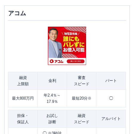
アコム
融資
審査
金利
パート
上限額
スピード
年2.4％～
最大800万円
最短20分※
◯
17.9％
担保・
お試し
融資
アルバイト
保証人
診断
スピード
◯ ※3秒診