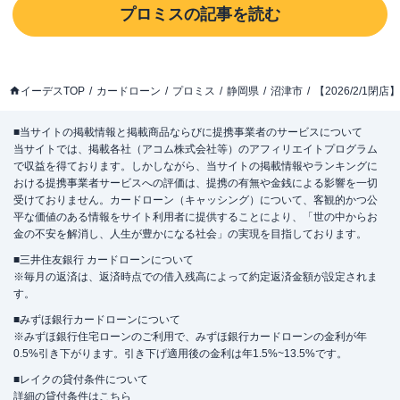
プロミス
の記事を読む
イーデスTOP
カードローン
プロミス
静岡県
沼津市
【2026/2/1
■当サイトの掲載情報と掲載商品ならびに提携事業者のサービスについて
当サイトでは、掲載各社（アコム株式会社等）のアフィリエイトプログラム
で収益を得ております。しかしながら、当サイトの掲載情報やランキングに
おける提携事業者サービスへの評価は、提携の有無や金銭による影響を一切
受けておりません。カードローン（キャッシング）について、客観的かつ公
平な価値のある情報をサイト利用者に提供することにより、「世の中からお
金の不安を解消し、人生が豊かになる社会」の実現を目指しております。
■三井住友銀行 カードローンについて
※毎月の返済は、返済時点での借入残高によって約定返済金額が設定されま
す。
■みずほ銀行カードローンについて
※みずほ銀行住宅ローンのご利用で、みずほ銀行カードローンの金利が年
0.5%引き下がります。引き下げ適用後の金利は年1.5%~13.5%です。
■レイクの貸付条件について
詳細の貸付条件は
こちら