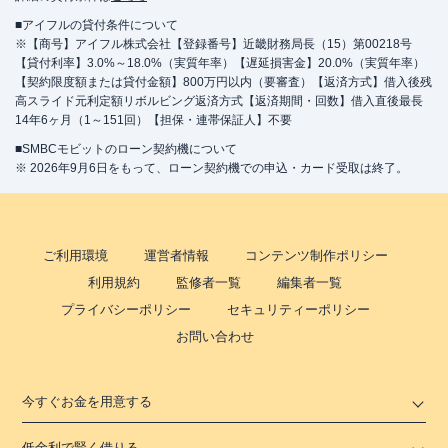
■アイフルの貸付条件について
※【商号】アイフル株式会社【登録番号】近畿財務局長（15）第00218号
【貸付利率】3.0%～18.0%（実質年率）【遅延損害金】20.0%（実質年率）
【契約限度額または貸付金額】800万円以内（要審査）【返済方式】借入後残
高スライド元利定額リボルビング返済方式【返済期間・回数】借入直後最長
14年6ヶ月（1～151回）【担保・連帯保証人】不要
■SMBCモビットのローン契約機について
※ 2026年9月6日をもって、ローン契約機での申込・カード受取は終了。
ご利用環境
運営者情報
コンテンツ制作ポリシー
利用規約
監修者一覧
編集者一覧
プライバシーポリシー
セキュリティーポリシー
お問い合わせ
今すぐお金を用意する
低金利で賢く借りる