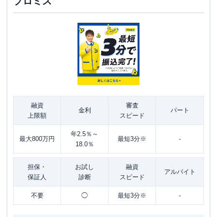
プロミス
融資
審査
金利
パート
上限額
スピード
年2.5％～
最大800万円
最短3分※
-
18.0％
担保・
お試し
融資
アルバイト
保証人
診断
スピード
不要
◯
最短3分※
-