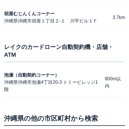
胡屋むじんくんコーナー
3.7km
沖縄県沖縄市胡屋１丁目２-１ 川平ビル１Ｆ
レイク
のカードローン自動契約機・店舗・
ATM
泡瀬（自動契約コーナー）
800m以
沖縄県沖縄市泡瀬4丁目20-3 トミービレッジ1
内
階
沖縄県
の他の市区町村から検索