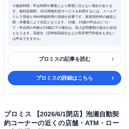
※融資時間：申込時間や審査により希望に沿えない場合がありま
す。無利息期間：30日間無利息サービスを利用するには、メールア
ドレス登録とWeb明細利用の登録が必要です。新規契約時の融資上
限：本審査により決定となります。18歳、19歳の申込みについ
て：申込時の年齢が19歳以下の場合は、収入証明書類の提出が必須
となります。高校生（定時制高校生および高等専門学校生も含む）
は申込できません。
プロミス
の記事を読む
プロミス
の詳細はこちら
プロミス
【2026/6/1閉店】泡瀬自動契
約コーナー
の近くの店舗・ATM・ロー