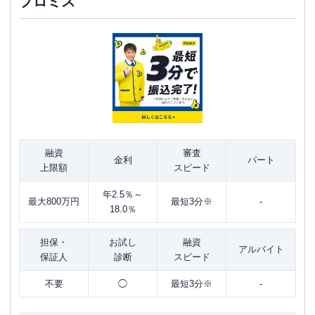
プロミス
融資
審査
金利
パート
上限額
スピード
年2.5％～
最大800万円
最短3分※
-
18.0％
担保・
お試し
融資
アルバイト
保証人
診断
スピード
不要
◯
最短3分※
-