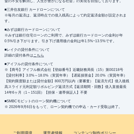
金の不安を解消し、人生が豊かになる社会」の実現を目指しております。
■三井住友銀行 カードローンについて
※毎月の返済は、返済時点での借入残高によって約定返済金額が設定されま
す。
■みずほ銀行カードローンについて
※みずほ銀行住宅ローンのご利用で、みずほ銀行カードローンの金利が年
0.5%引き下がります。引き下げ適用後の金利は年1.5%~13.5%です。
■レイクの貸付条件について
詳細の貸付条件は
こちら
■アイフルの貸付条件について
※【商号】アイフル株式会社【登録番号】近畿財務局長（15）第00218号
【貸付利率】3.0%～18.0%（実質年率）【遅延損害金】20.0%（実質年率）
【契約限度額または貸付金額】800万円以内（要審査）【返済方式】借入後残
高スライド元利定額リボルビング返済方式【返済期間・回数】借入直後最長
14年6ヶ月（1～151回）【担保・連帯保証人】不要
■SMBCモビットのローン契約機について
※ 2026年9月6日をもって、ローン契約機での申込・カード受取は終了。
ご利用環境
運営者情報
コンテンツ制作ポリシー