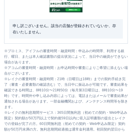
申し訳ございません。該当の店舗が登録されていないか、存
在いたしません。
※
プロミス、アイフルの審査時間・融資時間：申込みの時間帯、利用する銀
行、曜日、または本人確認書類の提出状況によって、当日中の融資ができない
場合があります。
※
アコムの審査時間・融資時間：お申込時間や審査によりご希望に添えない場
合がございます。
※
レイクの審査時間・融資時間：21時（日曜日は18時）までの契約手続き完
了（審査・必要書類の確認含む）で、当日中に振込みが可能です。審査結果を
確認できる時間は、8時10分〜21時50分（毎月第3日曜日は、8時10分〜19
時）です。時間外や申し込み内容によっては、電話またはメールで審査結果が
通知される場合があります。一部金融機関および、メンテナンス時間等を除き
ます。
※
レイクの無利息期間サービス：365日間無利息（初めての契約・Web申込み
限定）契約額が50万円以上で契約後59日以内に収入証明書類の提出とレイク
での登録が完了の方。60日間無利息（初めての契約・Web申込み限定）契約
額が50万円未満の方。無利息期間経過後は通常金利適用。初回契約翌日から