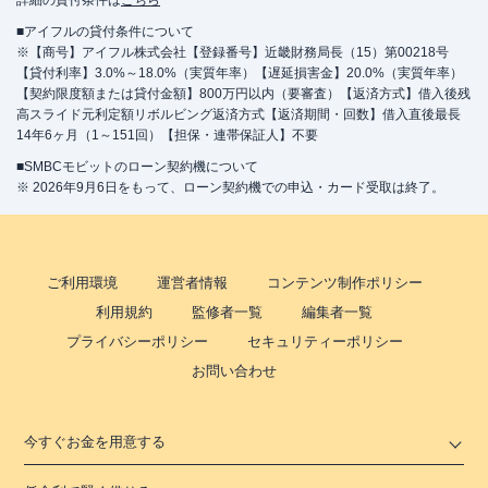
詳細の貸付条件は
こちら
■アイフルの貸付条件について
※【商号】アイフル株式会社【登録番号】近畿財務局長（15）第00218号
【貸付利率】3.0%～18.0%（実質年率）【遅延損害金】20.0%（実質年率）
【契約限度額または貸付金額】800万円以内（要審査）【返済方式】借入後残
高スライド元利定額リボルビング返済方式【返済期間・回数】借入直後最長
14年6ヶ月（1～151回）【担保・連帯保証人】不要
■SMBCモビットのローン契約機について
※ 2026年9月6日をもって、ローン契約機での申込・カード受取は終了。
ご利用環境
運営者情報
コンテンツ制作ポリシー
利用規約
監修者一覧
編集者一覧
プライバシーポリシー
セキュリティーポリシー
お問い合わせ
今すぐお金を用意する