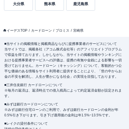
大分県
熊本県
鹿児島県
イーデスTOP
カードローン
プロミス
宮崎県
■当サイトの掲載情報と掲載商品ならびに提携事業者のサービスについて
当サイトでは、掲載各社（アコム株式会社等）のアフィリエイトプログラム
で収益を得ております。しかしながら、当サイトの掲載情報やランキングに
おける提携事業者サービスへの評価は、提携の有無や金銭による影響を一切
受けておりません。カードローン（キャッシング）について、客観的かつ公
平な価値のある情報をサイト利用者に提供することにより、「世の中からお
金の不安を解消し、人生が豊かになる社会」の実現を目指しております。
■三井住友銀行 カードローンについて
※毎月の返済は、返済時点での借入残高によって約定返済金額が設定されま
す。
■みずほ銀行カードローンについて
※みずほ銀行住宅ローンのご利用で、みずほ銀行カードローンの金利が年
0.5%引き下がります。引き下げ適用後の金利は年1.5%~13.5%です。
■レイクの貸付条件について