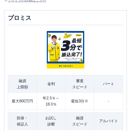
※
プロミス
の詳細はこちら
プロミス
融資
審査
金利
パート
上限額
スピード
年2.5％～
最大800万円
最短3分※
-
18.0％
担保・
お試し
融資
アルバイト
保証人
診断
スピード