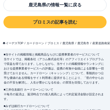
鹿児島県
の情報一覧に戻る
プロミス
の記事を読む
イーデスTOP
カードローン
プロミス
鹿児島県
鹿児島市
産業道路南栄
■当サイトの掲載情報と掲載商品ならびに提携事業者のサービスについて
当サイトでは、掲載各社（アコム株式会社等）のアフィリエイトプログラム
で収益を得ております。しかしながら、当サイトの掲載情報やランキングに
おける提携事業者サービスへの評価は、提携の有無や金銭による影響を一切
受けておりません。カードローン（キャッシング）について、客観的かつ公
平な価値のある情報をサイト利用者に提供することにより、「世の中からお
金の不安を解消し、人生が豊かになる社会」の実現を目指しております。
■三井住友銀行 カードローンについて
※毎月の返済は、返済時点での借入残高によって約定返済金額が設定されま
す。
■みずほ銀行カードローンについて