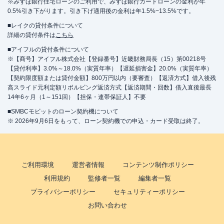
※みずほ銀行住宅ローンのご利用で、みずほ銀行カードローンの金利が年
0.5%引き下がります。引き下げ適用後の金利は年1.5%~13.5%です。
■レイクの貸付条件について
詳細の貸付条件は
こちら
■アイフルの貸付条件について
※【商号】アイフル株式会社【登録番号】近畿財務局長（15）第00218号
【貸付利率】3.0%～18.0%（実質年率）【遅延損害金】20.0%（実質年率）
【契約限度額または貸付金額】800万円以内（要審査）【返済方式】借入後残
高スライド元利定額リボルビング返済方式【返済期間・回数】借入直後最長
14年6ヶ月（1～151回）【担保・連帯保証人】不要
■SMBCモビットのローン契約機について
※ 2026年9月6日をもって、ローン契約機での申込・カード受取は終了。
ご利用環境
運営者情報
コンテンツ制作ポリシー
利用規約
監修者一覧
編集者一覧
プライバシーポリシー
セキュリティーポリシー
お問い合わせ