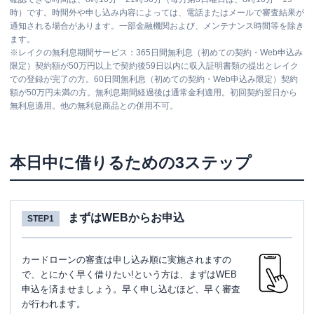
時）です。時間外や申し込み内容によっては、電話またはメールで審査結果が
通知される場合があります。一部金融機関および、メンテナンス時間等を除き
ます。
※
レイクの無利息期間サービス：365日間無利息（初めての契約・Web申込み
限定）契約額が50万円以上で契約後59日以内に収入証明書類の提出とレイク
での登録が完了の方。60日間無利息（初めての契約・Web申込み限定）契約
額が50万円未満の方。無利息期間経過後は通常金利適用。初回契約翌日から
無利息適用。他の無利息商品との併用不可。
本日中に借りるための3ステップ
まずはWEBからお申込
STEP1
カードローンの審査は申し込み順に実施されますの
で、とにかく早く借りたい!という方は、まずはWEB
申込を済ませましょう。早く申し込むほど、早く審査
が行われます。