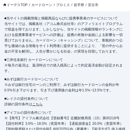
イーデスTOP
カードローン
プロミス
岩手県
宮古市
■当サイトの掲載情報と掲載商品ならびに提携事業者のサービスについて
当サイトでは、掲載各社（アコム株式会社等）のアフィリエイトプログラム
で収益を得ております。しかしながら、当サイトの掲載情報やランキングに
おける提携事業者サービスへの評価は、提携の有無や金銭による影響を一切
受けておりません。カードローン（キャッシング）について、客観的かつ公
平な価値のある情報をサイト利用者に提供することにより、「世の中からお
金の不安を解消し、人生が豊かになる社会」の実現を目指しております。
■三井住友銀行 カードローンについて
※毎月の返済は、返済時点での借入残高によって約定返済金額が設定されま
す。
■みずほ銀行カードローンについて
※みずほ銀行住宅ローンのご利用で、みずほ銀行カードローンの金利が年
0.5%引き下がります。引き下げ適用後の金利は年1.5%~13.5%です。
■レイクの貸付条件について
詳細の貸付条件は
こちら
■アイフルの貸付条件について
※【商号】アイフル株式会社【登録番号】近畿財務局長（15）第00218号
【貸付利率】3.0%～18.0%（実質年率）【遅延損害金】20.0%（実質年率）
【契約限度額または貸付金額】800万円以内（要審査）【返済方式】借入後残