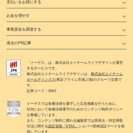
支払いをお得にする
お金を増やす
事業資金を調達する
過去のPR記事
「
イーデス
」は、
株式会社エイチームライフデザイン
が運営
するサービスです。
株式会社エイチームライフデザイン
は、
株式会社エイチーム
ホールディングス
(東証プライム市場上場)のグループ企業で
す。
証券コード：3662
イーデス
では各種法律を遵守した広告掲載を行うために、
社内において各種法律遵守のためのコンテンツ制作ポリシー
を整備しています。
また、コンテンツ制作に携わる編集部では景表法・特定商取
引法に関する
認定資格「KTAA」
シルバー団体認証マークを取
得しています。