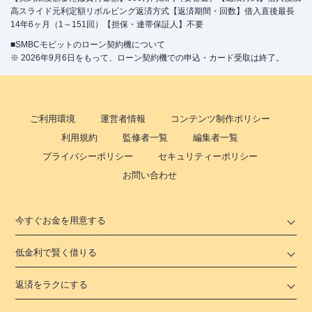
高スライド元利定額リボルビング返済方式【返済期間・回数】借入直後最長
14年6ヶ月（1～151回）【担保・連帯保証人】不要
■SMBCモビットのローン契約機について
※ 2026年9月6日をもって、ローン契約機での申込・カード受取は終了。
ご利用環境
運営者情報
コンテンツ制作ポリシー
利用規約
監修者一覧
編集者一覧
プライバシーポリシー
セキュリティーポリシー
お問い合わせ
今すぐお金を用意する
低金利で賢く借りる
返済をラクにする