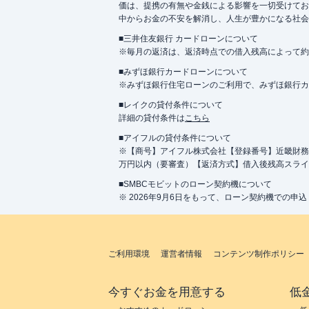
価は、提携の有無や金銭による影響を一切受けてお
中からお金の不安を解消し、人生が豊かになる社会
■三井住友銀行 カードローンについて
※毎月の返済は、返済時点での借入残高によって約
■みずほ銀行カードローンについて
※みずほ銀行住宅ローンのご利用で、みずほ銀行カード
■レイクの貸付条件について
詳細の貸付条件は
こちら
■アイフルの貸付条件について
※【商号】アイフル株式会社【登録番号】近畿財務局長
万円以内（要審査）【返済方式】借入後残高スライ
■SMBCモビットのローン契約機について
※ 2026年9月6日をもって、ローン契約機での申
ご利用環境
運営者情報
コンテンツ制作ポリシー
今すぐお金を用意する
低