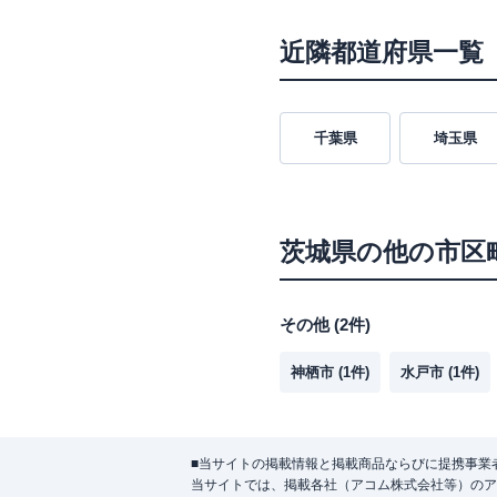
近隣都道府県一覧
千葉県
埼玉県
茨城県
の他の市区
その他
(
2
件)
神栖市
(
1
件)
水戸市
(
1
件)
■当サイトの掲載情報と掲載商品ならびに提携事業
当サイトでは、掲載各社（アコム株式会社等）のア