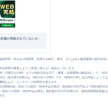
の店舗が登録されていないか、
融資時間：申込みの時間帯、利用する銀行、曜日、または本人確認書類の提出状況
申込時間や審査によりご希望に添えない場合がございます。
1時（日曜日は18時）までの契約手続き完了（審査・必要書類の確認含む）で、当
時50分（毎月第3日曜日は、8時10分〜19時）です。時間外や申し込み内容によっ
機関および、メンテナンス時間等を除きます。
5日間無利息（初めての契約・Web申込み限定）契約額が50万円以上で契約後59
息（初めての契約・Web申込み限定）契約額が50万円未満の方。無利息期間経過後
不可。