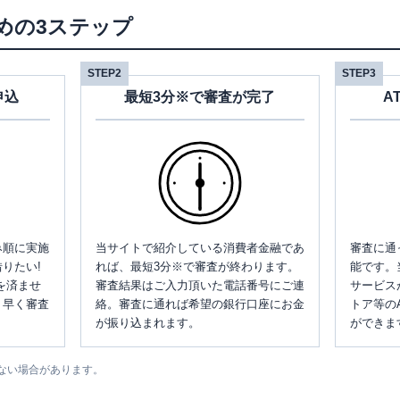
めの3ステップ
STEP2
STEP3
申込
最短3分※で審査が完了
A
み順に実施
当サイトで紹介している消費者金融であ
審査に通
りたい!
れば、最短3分※で審査が終わります。
能です。
を済ませ
審査結果はご入力頂いた電話番号にご連
サービス
、早く審査
絡。審査に通れば希望の銀行口座にお金
トア等の
が振り込まれます。
ができま
ない場合があります。