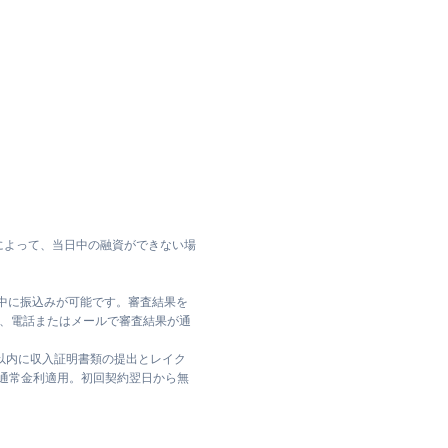
によって、当日中の融資ができない場
日中に振込みが可能です。審査結果を
ては、電話またはメールで審査結果が通
日以内に収入証明書類の提出とレイク
は通常金利適用。初回契約翌日から無