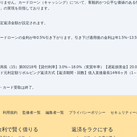
りません。カードローン（キャッシング）について、客観的かつ公平な価値のある
」の実現を目指しております。
定返済金額が設定されます。
ローンの金利が年0.5%引き下がります。引き下げ適用後の金利は年1.5%~13.
（15）第00218号【貸付利率】3.0%～18.0%（実質年率）【遅延損害金】20
ド元利定額リボルビング返済方式【返済期間・回数】借入直後最長14年6ヶ月（1～
込・カード受取は終了。
利用規約
監修者一覧
編集者一覧
プライバシーポリシー
セキュリティー
金利で賢く借りる
返済をラクにする