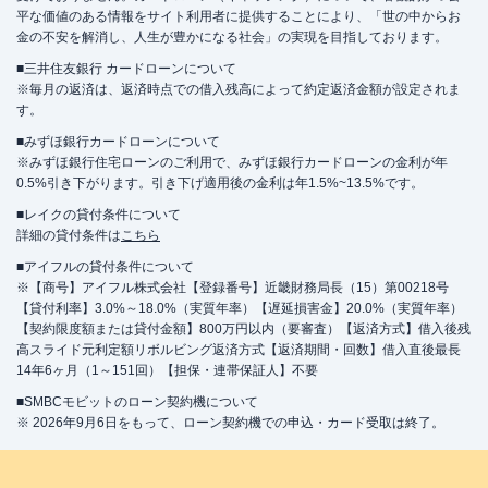
平な価値のある情報をサイト利用者に提供することにより、「世の中からお
金の不安を解消し、人生が豊かになる社会」の実現を目指しております。
■三井住友銀行 カードローンについて
※毎月の返済は、返済時点での借入残高によって約定返済金額が設定されま
す。
■みずほ銀行カードローンについて
※みずほ銀行住宅ローンのご利用で、みずほ銀行カードローンの金利が年
0.5%引き下がります。引き下げ適用後の金利は年1.5%~13.5%です。
■レイクの貸付条件について
詳細の貸付条件は
こちら
■アイフルの貸付条件について
※【商号】アイフル株式会社【登録番号】近畿財務局長（15）第00218号
【貸付利率】3.0%～18.0%（実質年率）【遅延損害金】20.0%（実質年率）
【契約限度額または貸付金額】800万円以内（要審査）【返済方式】借入後残
高スライド元利定額リボルビング返済方式【返済期間・回数】借入直後最長
14年6ヶ月（1～151回）【担保・連帯保証人】不要
■SMBCモビットのローン契約機について
※ 2026年9月6日をもって、ローン契約機での申込・カード受取は終了。