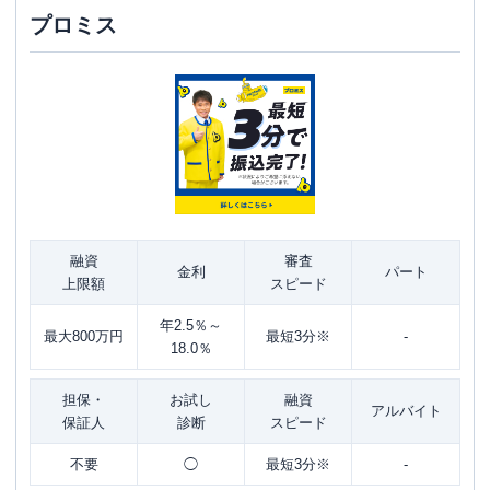
プロミス
融資
審査
金利
パート
上限額
スピード
年2.5％～
最大800万円
最短3分※
-
18.0％
担保・
お試し
融資
アルバイト
保証人
診断
スピード
不要
◯
最短3分※
-