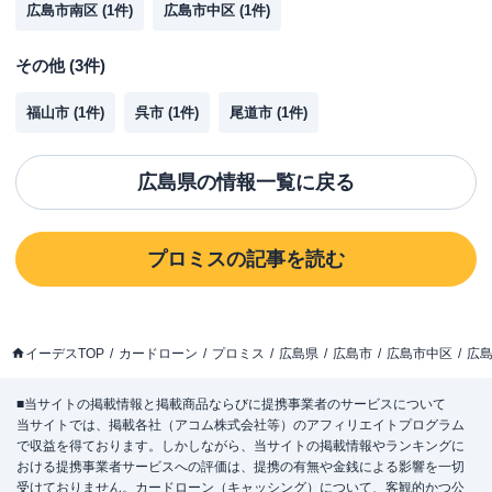
広島市南区
(
1
件)
広島市中区
(
1
件)
その他
(
3
件)
福山市
(
1
件)
呉市
(
1
件)
尾道市
(
1
件)
広島県
の情報一覧に戻る
プロミス
の記事を読む
イーデスTOP
カードローン
プロミス
広島県
広島市
広島市中区
広
■当サイトの掲載情報と掲載商品ならびに提携事業者のサービスについて
当サイトでは、掲載各社（アコム株式会社等）のアフィリエイトプログラム
で収益を得ております。しかしながら、当サイトの掲載情報やランキングに
おける提携事業者サービスへの評価は、提携の有無や金銭による影響を一切
受けておりません。カードローン（キャッシング）について、客観的かつ公