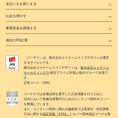
支払いをお得にする
お金を増やす
事業資金を調達する
過去のPR記事
「
イーデス
」は、
株式会社エイチームライフデザイン
が運営
するサービスです。
株式会社エイチームライフデザイン
は、
株式会社エイチーム
ホールディングス
(東証プライム市場上場)のグループ企業で
す。
証券コード：3662
イーデス
では各種法律を遵守した広告掲載を行うために、
社内において各種法律遵守のためのコンテンツ制作ポリシー
を整備しています。
また、コンテンツ制作に携わる編集部では景表法・特定商取
引法に関する
認定資格「KTAA」
シルバー団体認証マークを取