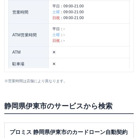
平日：
09:00-21:00
営業時間
土曜
：
09:00-21:00
日祝
：
09:00-21:00
平日：
-
ATM営業時間
土曜
：
-
日祝
：
-
ATM
✕
駐車場
✕
住所
静岡県伊東市松原湯端町2-8
※
営業時間は店舗により異なります。
静岡県
伊東市
のサービスから検索
プロミス 静岡県伊東市のカードローン自動契約