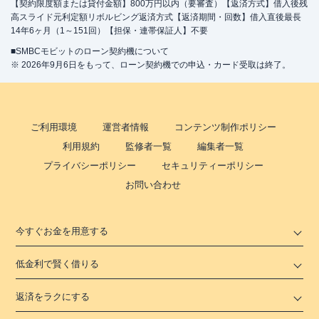
【契約限度額または貸付金額】800万円以内（要審査）【返済方式】借入後残
高スライド元利定額リボルビング返済方式【返済期間・回数】借入直後最長
14年6ヶ月（1～151回）【担保・連帯保証人】不要
■SMBCモビットのローン契約機について
※ 2026年9月6日をもって、ローン契約機での申込・カード受取は終了。
ご利用環境
運営者情報
コンテンツ制作ポリシー
利用規約
監修者一覧
編集者一覧
プライバシーポリシー
セキュリティーポリシー
お問い合わせ
今すぐお金を用意する
低金利で賢く借りる
返済をラクにする