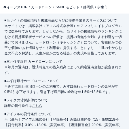
イーデスTOP
カードローン
SMBCモビット
静岡県
伊東市
■当サイトの掲載情報と掲載商品ならびに提携事業者のサービスについて
当サイトでは、掲載各社（アコム株式会社等）のアフィリエイトプログラム
で収益を得ております。しかしながら、当サイトの掲載情報やランキングに
おける提携事業者サービスへの評価は、提携の有無や金銭による影響を一切
受けておりません。カードローン（キャッシング）について、客観的かつ公
平な価値のある情報をサイト利用者に提供することにより、「世の中からお
金の不安を解消し、人生が豊かになる社会」の実現を目指しております。
■三井住友銀行 カードローンについて
※毎月の返済は、返済時点での借入残高によって約定返済金額が設定されま
す。
■みずほ銀行カードローンについて
※みずほ銀行住宅ローンのご利用で、みずほ銀行カードローンの金利が年
0.5%引き下がります。引き下げ適用後の金利は年1.5%~13.5%です。
■レイクの貸付条件について
詳細の貸付条件は
こちら
■アイフルの貸付条件について
※【商号】アイフル株式会社【登録番号】近畿財務局長（15）第00218号
【貸付利率】3.0%～18.0%（実質年率）【遅延損害金】20.0%（実質年率）