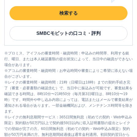
検索する
SMBCモビット
の口コミ・評判
※
プロミス、アイフルの審査時間・融資時間：申込みの時間帯、利用する銀
行、曜日、または本人確認書類の提出状況によって、当日中の融資ができない
場合があります。
※
アコムの審査時間・融資時間：お申込時間や審査によりご希望に添えない場
合がございます。
※
レイクの審査時間・融資時間：21時（日曜日は18時）までの契約手続き完
了（審査・必要書類の確認含む）で、当日中に振込みが可能です。審査結果を
確認できる時間は、8時10分〜21時50分（毎月第3日曜日は、8時10分〜19
時）です。時間外や申し込み内容によっては、電話またはメールで審査結果が
通知される場合があります。一部金融機関および、メンテナンス時間等を除き
ます。
※
レイクの無利息期間サービス：365日間無利息（初めての契約・Web申込み
限定）契約額が50万円以上で契約後59日以内に収入証明書類の提出とレイク
での登録が完了の方。60日間無利息（初めての契約・Web申込み限定）契約
額が50万円未満の方。無利息期間経過後は通常金利適用。初回契約翌日から