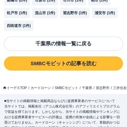
船橋市
(
2
件)
市原市
(
1
件)
市川市
(
1
件)
柏市
(
1
件)
松戸市
(
1
件)
流山市
(
1
件)
習志野市
(
1
件)
浦安市
(
1
件)
四街道市
(
1
件)
千葉県
の情報一覧に戻る
SMBCモビット
の記事を読む
イーデスTOP
カードローン
SMBCモビット
千葉県
習志野市
三井住友
■当サイトの掲載情報と掲載商品ならびに提携事業者のサービスについて
当サイトでは、掲載各社（アコム株式会社等）のアフィリエイトプログラム
で収益を得ております。しかしながら、当サイトの掲載情報やランキングに
おける提携事業者サービスへの評価は、提携の有無や金銭による影響を一切
受けておりません。カードローン（キャッシング）について、客観的かつ公