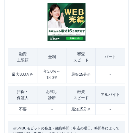
融資
審査
金利
パート
上限額
スピード
年3.0％～
最大800万円
最短15分※
-
18.0％
担保・
お試し
融資
アルバイト
保証人
診断
スピード
不要
-
最短15分※
-
※SMBCモビットの審査・融資時間：申込の曜日、時間帯によって