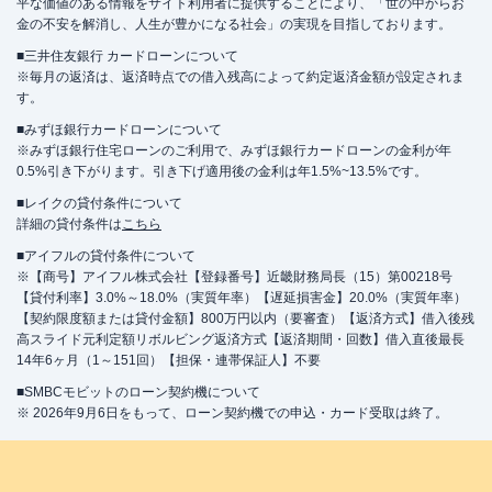
平な価値のある情報をサイト利用者に提供することにより、「世の中からお
金の不安を解消し、人生が豊かになる社会」の実現を目指しております。
■三井住友銀行 カードローンについて
※毎月の返済は、返済時点での借入残高によって約定返済金額が設定されま
す。
■みずほ銀行カードローンについて
※みずほ銀行住宅ローンのご利用で、みずほ銀行カードローンの金利が年
0.5%引き下がります。引き下げ適用後の金利は年1.5%~13.5%です。
■レイクの貸付条件について
詳細の貸付条件は
こちら
■アイフルの貸付条件について
※【商号】アイフル株式会社【登録番号】近畿財務局長（15）第00218号
【貸付利率】3.0%～18.0%（実質年率）【遅延損害金】20.0%（実質年率）
【契約限度額または貸付金額】800万円以内（要審査）【返済方式】借入後残
高スライド元利定額リボルビング返済方式【返済期間・回数】借入直後最長
14年6ヶ月（1～151回）【担保・連帯保証人】不要
■SMBCモビットのローン契約機について
※ 2026年9月6日をもって、ローン契約機での申込・カード受取は終了。