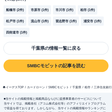
船橋市
(
2
件)
市原市
(
1
件)
市川市
(
1
件)
柏市
(
1
件)
松戸市
(
1
件)
流山市
(
1
件)
習志野市
(
1
件)
浦安市
(
1
件)
四街道市
(
1
件)
千葉県
の情報一覧に戻る
SMBCモビット
の記事を読む
イーデスTOP
カードローン
SMBCモビット
千葉県
柏市
三井住友銀行
■当サイトの掲載情報と掲載商品ならびに提携事業者のサービスについて
当サイトでは、掲載各社（アコム株式会社等）のアフィリエイトプログラム
で収益を得ております。しかしながら、当サイトの掲載情報やランキングに