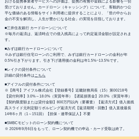
おける提携事業者サービスへの評価は、提携の有無や金銭による影響を一切
受けておりません。カードローン（キャッシング）について、客観的かつ公
平な価値のある情報をサイト利用者に提供することにより、「世の中からお
金の不安を解消し、人生が豊かになる社会」の実現を目指しております。
■三井住友銀行 カードローンについて
※毎月の返済は、返済時点での借入残高によって約定返済金額が設定されま
す。
■みずほ銀行カードローンについて
※みずほ銀行住宅ローンのご利用で、みずほ銀行カードローンの金利が年
0.5%引き下がります。引き下げ適用後の金利は年1.5%~13.5%です。
■レイクの貸付条件について
詳細の貸付条件は
こちら
■アイフルの貸付条件について
※【商号】アイフル株式会社【登録番号】近畿財務局長（15）第00218号
【貸付利率】3.0%～18.0%（実質年率）【遅延損害金】20.0%（実質年率）
【契約限度額または貸付金額】800万円以内（要審査）【返済方式】借入後残
高スライド元利定額リボルビング返済方式【返済期間・回数】借入直後最長
14年6ヶ月（1～151回）【担保・連帯保証人】不要
■SMBCモビットのローン契約機について
※ 2026年9月6日をもって、ローン契約機での申込・カード受取は終了。