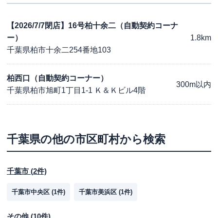
【2026/7/7閉店】16号柏十余二（自動契約コーナ
ー）
1.8km
千葉県柏市十余二254番地103
柏西口（自動契約コーナー）
300m以内
千葉県柏市旭町1丁目1-1 Ｋ＆Ｋビル4階
千葉県
の他の市区町村から検索
千葉市
(
2
件)
千葉市中央区
(
1
件)
千葉市美浜区
(
1
件)
その他
(
10
件)