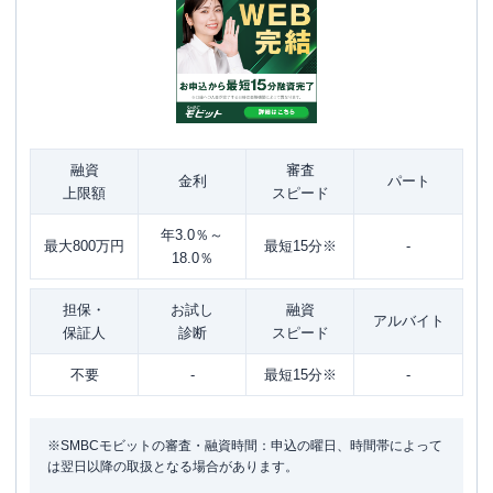
融資
審査
金利
パート
上限額
スピード
年3.0％～
最大800万円
最短15分※
-
18.0％
担保・
お試し
融資
アルバイト
保証人
診断
スピード
不要
-
最短15分※
-
※SMBCモビットの審査・融資時間：申込の曜日、時間帯によって
は翌日以降の取扱となる場合があります。