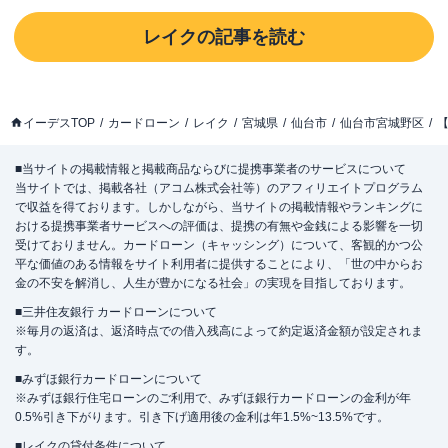
レイク
の記事を読む
イーデスTOP
カードローン
レイク
宮城県
仙台市
仙台市宮城野区
【
■当サイトの掲載情報と掲載商品ならびに提携事業者のサービスについて
当サイトでは、掲載各社（アコム株式会社等）のアフィリエイトプログラム
で収益を得ております。しかしながら、当サイトの掲載情報やランキングに
おける提携事業者サービスへの評価は、提携の有無や金銭による影響を一切
受けておりません。カードローン（キャッシング）について、客観的かつ公
平な価値のある情報をサイト利用者に提供することにより、「世の中からお
金の不安を解消し、人生が豊かになる社会」の実現を目指しております。
■三井住友銀行 カードローンについて
※毎月の返済は、返済時点での借入残高によって約定返済金額が設定されま
す。
■みずほ銀行カードローンについて
※みずほ銀行住宅ローンのご利用で、みずほ銀行カードローンの金利が年
0.5%引き下がります。引き下げ適用後の金利は年1.5%~13.5%です。
■レイクの貸付条件について