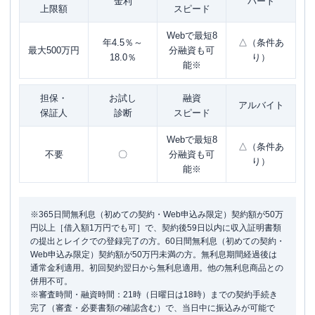
金利
パート
上限額
スピード
Webで最短8
年4.5％～
△（条件あ
最大500万円
分融資も可
18.0％
り）
能※
担保・
お試し
融資
アルバイト
保証人
診断
スピード
Webで最短8
△（条件あ
不要
〇
分融資も可
り）
能※
※365日間無利息（初めての契約・Web申込み限定）契約額が50万
円以上［借入額1万円でも可］で、契約後59日以内に収入証明書類
の提出とレイクでの登録完了の方。60日間無利息（初めての契約・
Web申込み限定）契約額が50万円未満の方。無利息期間経過後は
通常金利適用。初回契約翌日から無利息適用。他の無利息商品との
併用不可。
※審査時間・融資時間：21時（日曜日は18時）までの契約手続き
完了（審査・必要書類の確認含む）で、当日中に振込みが可能で