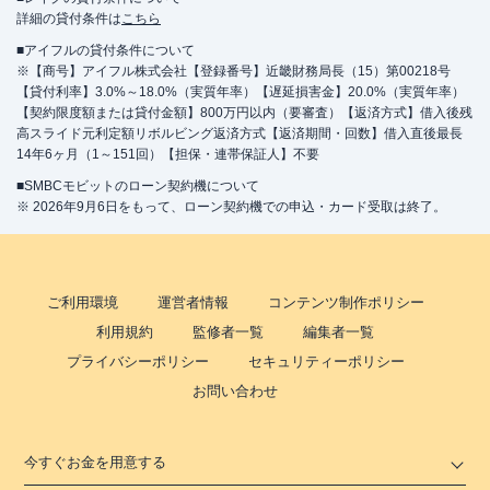
詳細の貸付条件は
こちら
■アイフルの貸付条件について
※【商号】アイフル株式会社【登録番号】近畿財務局長（15）第00218号
【貸付利率】3.0%～18.0%（実質年率）【遅延損害金】20.0%（実質年率）
【契約限度額または貸付金額】800万円以内（要審査）【返済方式】借入後残
高スライド元利定額リボルビング返済方式【返済期間・回数】借入直後最長
14年6ヶ月（1～151回）【担保・連帯保証人】不要
■SMBCモビットのローン契約機について
※ 2026年9月6日をもって、ローン契約機での申込・カード受取は終了。
ご利用環境
運営者情報
コンテンツ制作ポリシー
利用規約
監修者一覧
編集者一覧
プライバシーポリシー
セキュリティーポリシー
お問い合わせ
今すぐお金を用意する