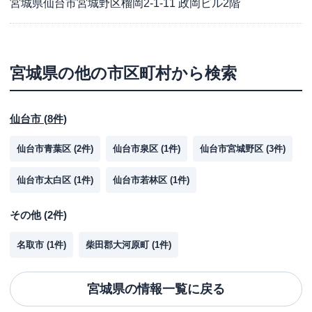
宮城県仙台市宮城野区榴岡2-1-11 政岡ビル2階
宮城県
の他の市区町村から検索
仙台市
(
8
件)
仙台市青葉区
(
2
件)
仙台市泉区
(
1
件)
仙台市宮城野区
(
3
件)
仙台市太白区
(
1
件)
仙台市若林区
(
1
件)
その他
(
2
件)
名取市
(
1
件)
柴田郡大河原町
(
1
件)
宮城県
の情報一覧に戻る