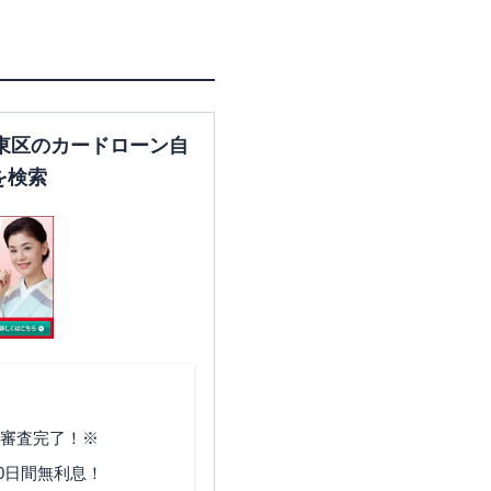
東区のカードローン自
を検索
で審査完了！※
0日間無利息！