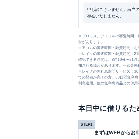
申し訳ございません。該当
存在いたしません。
※
プロミス、アイフルの審査時間・
合があります。
※
アコムの審査時間・融資時間：お
※
レイクの審査時間・融資時間：2
確認できる時間は、8時10分〜21
知される場合があります。一部金融
※
レイクの無利息期間サービス：36
での登録が完了の方。60日間無利
利息適用。他の無利息商品との併用
本日中に借りるた
STEP1
まずはWEBからお