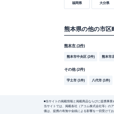
福岡県
大分県
熊本県
の他の市区
熊本市
(
3
件)
熊本市中央区
(
2
件)
熊本市
その他
(
2
件)
宇土市
(
1
件)
八代市
(
1
件)
■当サイトの掲載情報と掲載商品ならびに提携事業
当サイトでは、掲載各社（アコム株式会社等）のア
価は、提携の有無や金銭による影響を一切受けてお