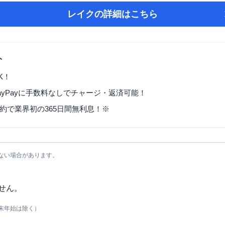
レイク
の詳細はこちら
ト
K！
ayPayに手数料なしでチャージ・返済可能！
契約で業界初の365日間無利息！※
ない場合があります。
せん。
末年始は除く）