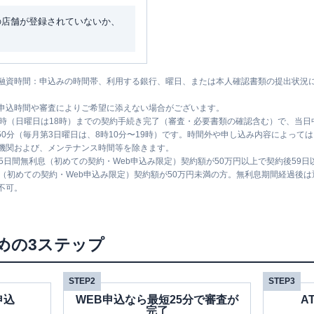
の店舗が登録されていないか、
融資時間：申込みの時間帯、利用する銀行、曜日、または本人確認書類の提出状況
申込時間や審査によりご希望に添えない場合がございます。
1時（日曜日は18時）までの契約手続き完了（審査・必要書類の確認含む）で、当
時50分（毎月第3日曜日は、8時10分〜19時）です。時間外や申し込み内容によっ
機関および、メンテナンス時間等を除きます。
5日間無利息（初めての契約・Web申込み限定）契約額が50万円以上で契約後59
息（初めての契約・Web申込み限定）契約額が50万円未満の方。無利息期間経過後
不可。
めの3ステップ
STEP2
STEP3
申込
WEB申込なら最短25分で審査が
A
完了