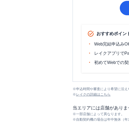
おすすめポイン
Web完結申込みO
レイクアプリでP
初めてWebでの
※
申込時間や審査により希望に沿え
※
レイク
の詳細はこちら
当エリアには店舗がありま
※
一部店舗によって異なります。
※
自動契約機の場合は年中無休（年