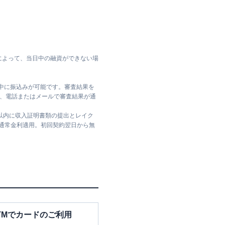
によって、当日中の融資ができない場
日中に振込みが可能です。審査結果を
ては、電話またはメールで審査結果が通
日以内に収入証明書類の提出とレイク
は通常金利適用。初回契約翌日から無
TMでカードのご利用