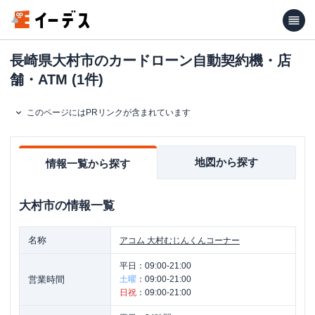
長崎県大村市のカードローン自動契約機・店
舗・ATM (1件)
このページにはPRリンクが含まれています
地図から探す
情報一覧から探す
大村市
の情報一覧
名称
アコム
大村むじんくんコーナー
平日：
09:00-21:00
営業時間
土曜
：
09:00-21:00
日祝
：
09:00-21:00