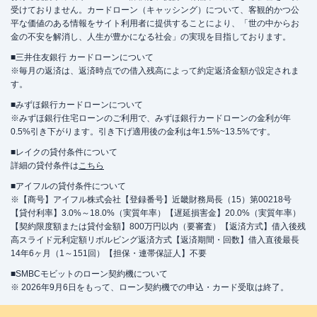
受けておりません。カードローン（キャッシング）について、客観的かつ公
平な価値のある情報をサイト利用者に提供することにより、「世の中からお
金の不安を解消し、人生が豊かになる社会」の実現を目指しております。
■三井住友銀行 カードローンについて
※毎月の返済は、返済時点での借入残高によって約定返済金額が設定されま
す。
■みずほ銀行カードローンについて
※みずほ銀行住宅ローンのご利用で、みずほ銀行カードローンの金利が年
0.5%引き下がります。引き下げ適用後の金利は年1.5%~13.5%です。
■レイクの貸付条件について
詳細の貸付条件は
こちら
■アイフルの貸付条件について
※【商号】アイフル株式会社【登録番号】近畿財務局長（15）第00218号
【貸付利率】3.0%～18.0%（実質年率）【遅延損害金】20.0%（実質年率）
【契約限度額または貸付金額】800万円以内（要審査）【返済方式】借入後残
高スライド元利定額リボルビング返済方式【返済期間・回数】借入直後最長
14年6ヶ月（1～151回）【担保・連帯保証人】不要
■SMBCモビットのローン契約機について
※ 2026年9月6日をもって、ローン契約機での申込・カード受取は終了。