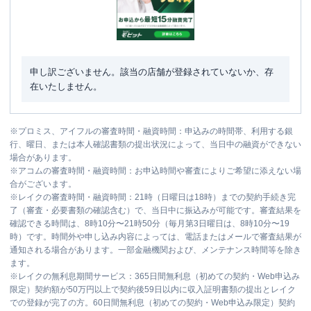
申し訳ございません。該当の店舗が登録されていないか、存
在いたしません。
※
プロミス、アイフルの審査時間・融資時間：申込みの時間帯、利用する銀
行、曜日、または本人確認書類の提出状況によって、当日中の融資ができない
場合があります。
※
アコムの審査時間・融資時間：お申込時間や審査によりご希望に添えない場
合がございます。
※
レイクの審査時間・融資時間：21時（日曜日は18時）までの契約手続き完
了（審査・必要書類の確認含む）で、当日中に振込みが可能です。審査結果を
確認できる時間は、8時10分〜21時50分（毎月第3日曜日は、8時10分〜19
時）です。時間外や申し込み内容によっては、電話またはメールで審査結果が
通知される場合があります。一部金融機関および、メンテナンス時間等を除き
ます。
※
レイクの無利息期間サービス：365日間無利息（初めての契約・Web申込み
限定）契約額が50万円以上で契約後59日以内に収入証明書類の提出とレイク
での登録が完了の方。60日間無利息（初めての契約・Web申込み限定）契約