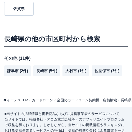
佐賀県
長崎県
の他の市区町村から検索
その他
(
11
件)
諫早市
(
2
件)
長崎市
(
5
件)
大村市
(
1
件)
佐世保市
(
3
件)
イーデスTOP
カードローン
全国のカードローン契約機・店舗検索
長崎県
■当サイトの掲載情報と掲載商品ならびに提携事業者のサービスについて
当サイトでは、掲載各社（アコム株式会社等）のアフィリエイトプログラム
で収益を得ております。しかしながら、当サイトの掲載情報やランキングに
おける提携事業者サービスへの評価は、提携の有無や金銭による影響を一切