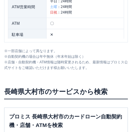
平日：
24時間
ATM営業時間
土曜
：
24時間
日祝
：
24時間
ATM
〇
駐車場
✕
長崎県大村市東本町２-３ 福谷ビルＢ棟
住所
※
一部店舗によって異なります。
２Ｆ
※
自動契約機の場合は年中無休（年末年始は除く）
※
店舗・自動契約機・ATM情報は随時変更されるため、最新情報はプロミス公
式サイトをご確認いただけます様お願いいたします。
長崎県
大村市
のサービスから検索
プロミス 長崎県大村市のカードローン自動契約
機・店舗・ATMを検索