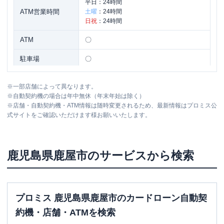
平日：
24時間
ATM営業時間
土曜
：
24時間
日祝
：
24時間
ATM
〇
駐車場
〇
住所
鹿児島県鹿屋市札元２丁目３７６５-８
※
一部店舗によって異なります。
※
自動契約機の場合は年中無休（年末年始は除く）
※
店舗・自動契約機・ATM情報は随時変更されるため、最新情報はプロミス公
式サイトをご確認いただけます様お願いいたします。
鹿児島県
鹿屋市
のサービスから検索
プロミス 鹿児島県鹿屋市のカードローン自動契
約機・店舗・ATMを検索