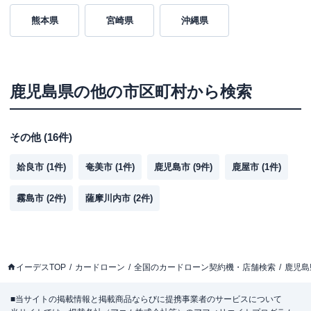
熊本県
宮崎県
沖縄県
鹿児島県
の他の市区町村から検索
その他
(
16
件)
姶良市
(
1
件)
奄美市
(
1
件)
鹿児島市
(
9
件)
鹿屋市
(
1
件)
霧島市
(
2
件)
薩摩川内市
(
2
件)
イーデスTOP
カードローン
全国のカードローン契約機・店舗検索
鹿児島
■当サイトの掲載情報と掲載商品ならびに提携事業者のサービスについて