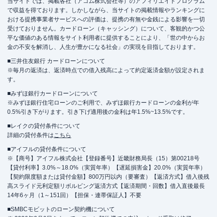
当サイトでは、掲載各社（アコム株式会社等）のアフィリエイトプログラム
で収益を得ております。しかしながら、当サイトの掲載情報やランキングに
おける提携事業者サービスへの評価は、提携の有無や金銭による影響を一切
受けておりません。カードローン（キャッシング）について、客観的かつ公
平な価値のある情報をサイト利用者に提供することにより、「世の中からお
金の不安を解消し、人生が豊かになる社会」の実現を目指しております。
■三井住友銀行 カードローンについて
※毎月の返済は、返済時点での借入残高によって約定返済金額が設定されま
す。
■みずほ銀行カードローンについて
※みずほ銀行住宅ローンのご利用で、みずほ銀行カードローンの金利が年
0.5%引き下がります。引き下げ適用後の金利は年1.5%~13.5%です。
■レイクの貸付条件について
詳細の貸付条件は
こちら
■アイフルの貸付条件について
※【商号】アイフル株式会社【登録番号】近畿財務局長（15）第00218号
【貸付利率】3.0%～18.0%（実質年率）【遅延損害金】20.0%（実質年率）
【契約限度額または貸付金額】800万円以内（要審査）【返済方式】借入後残
高スライド元利定額リボルビング返済方式【返済期間・回数】借入直後最長
14年6ヶ月（1～151回）【担保・連帯保証人】不要
■SMBCモビットのローン契約機について