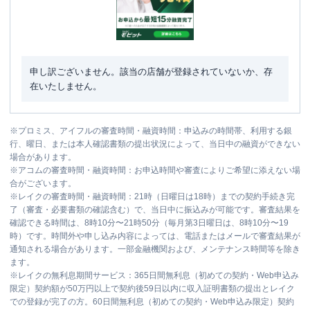
申し訳ございません。該当の店舗が登録されていないか、存
在いたしません。
※
プロミス、アイフルの審査時間・融資時間：申込みの時間帯、利用する銀
行、曜日、または本人確認書類の提出状況によって、当日中の融資ができない
場合があります。
※
アコムの審査時間・融資時間：お申込時間や審査によりご希望に添えない場
合がございます。
※
レイクの審査時間・融資時間：21時（日曜日は18時）までの契約手続き完
了（審査・必要書類の確認含む）で、当日中に振込みが可能です。審査結果を
確認できる時間は、8時10分〜21時50分（毎月第3日曜日は、8時10分〜19
時）です。時間外や申し込み内容によっては、電話またはメールで審査結果が
通知される場合があります。一部金融機関および、メンテナンス時間等を除き
ます。
※
レイクの無利息期間サービス：365日間無利息（初めての契約・Web申込み
限定）契約額が50万円以上で契約後59日以内に収入証明書類の提出とレイク
での登録が完了の方。60日間無利息（初めての契約・Web申込み限定）契約