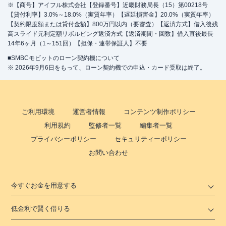
※【商号】アイフル株式会社【登録番号】近畿財務局長（15）第00218号
【貸付利率】3.0%～18.0%（実質年率）【遅延損害金】20.0%（実質年率）
【契約限度額または貸付金額】800万円以内（要審査）【返済方式】借入後残
高スライド元利定額リボルビング返済方式【返済期間・回数】借入直後最長
14年6ヶ月（1～151回）【担保・連帯保証人】不要
■SMBCモビットのローン契約機について
※ 2026年9月6日をもって、ローン契約機での申込・カード受取は終了。
ご利用環境
運営者情報
コンテンツ制作ポリシー
利用規約
監修者一覧
編集者一覧
プライバシーポリシー
セキュリティーポリシー
お問い合わせ
今すぐお金を用意する
低金利で賢く借りる