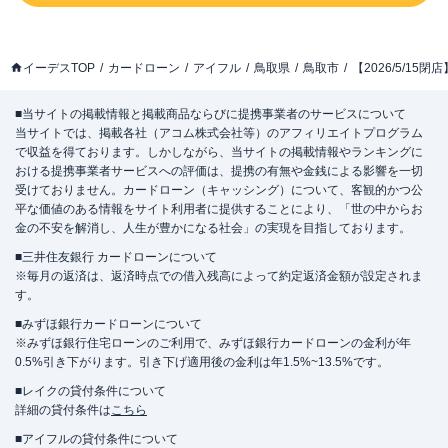
イーデスTOP
カードローン
アイフル
鳥取県
鳥取市
【2026/5/1
■当サイトの掲載情報と掲載商品ならびに提携事業者のサービスについて
当サイトでは、掲載各社（アコム株式会社等）のアフィリエイトプログラム
で収益を得ております。しかしながら、当サイトの掲載情報やランキングに
おける提携事業者サービスへの評価は、提携の有無や金銭による影響を一切
受けておりません。カードローン（キャッシング）について、客観的かつ公
平な価値のある情報をサイト利用者に提供することにより、「世の中からお
金の不安を解消し、人生が豊かになる社会」の実現を目指しております。
■三井住友銀行 カードローンについて
※毎月の返済は、返済時点での借入残高によって約定返済金額が設定されま
す。
■みずほ銀行カードローンについて
※みずほ銀行住宅ローンのご利用で、みずほ銀行カードローンの金利が年
0.5%引き下がります。引き下げ適用後の金利は年1.5%~13.5%です。
■レイクの貸付条件について
詳細の貸付条件は
こちら
■アイフルの貸付条件について