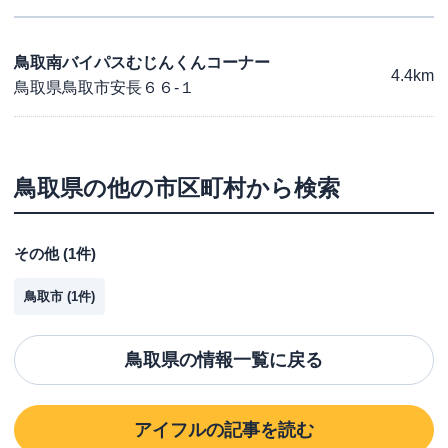
鳥取南バイパスむじんくんコーナー
4.4km
鳥取県鳥取市安長６６-１
鳥取県
の他の市区町村から検索
その他
(
1
件)
鳥取市
(
1
件)
鳥取県
の情報一覧に戻る
アイフル
の記事を読む