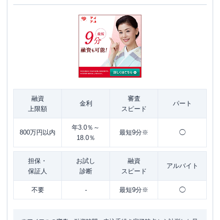
融資
審査
金利
パート
上限額
スピード
年3.0％～
800万円以内
最短9分※
◯
18.0％
担保・
お試し
融資
アルバイト
保証人
診断
スピード
不要
-
最短9分※
◯