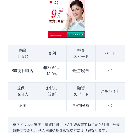
融資
審査
金利
パート
上限額
スピード
年3.0％～
800万円以内
最短9分※
◯
18.0％
担保・
お試し
融資
アルバイト
保証人
診断
スピード
不要
-
最短9分※
◯
※アイフルの審査・融資時間：申込手続き完了時点から計測した最
短時間であり、申込時間や審査状況などにより異なります。