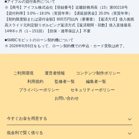
■アイフルの貸付条件について
※【商号】アイフル株式会社【登録番号】近畿財務局長（15）第00218号
【貸付利率】3.0%～18.0%（実質年率）【遅延損害金】20.0%（実質年率）
【契約限度額または貸付金額】800万円以内（要審査）【返済方式】借入後残
高スライド元利定額リボルビング返済方式【返済期間・回数】借入直後最長
14年6ヶ月（1～151回）【担保・連帯保証人】不要
■SMBCモビットのローン契約機について
※ 2026年9月6日をもって、ローン契約機での申込・カード受取は終了。
ご利用環境
運営者情報
コンテンツ制作ポリシー
利用規約
監修者一覧
編集者一覧
プライバシーポリシー
セキュリティーポリシー
お問い合わせ
今すぐお金を用意する
低金利で賢く借りる