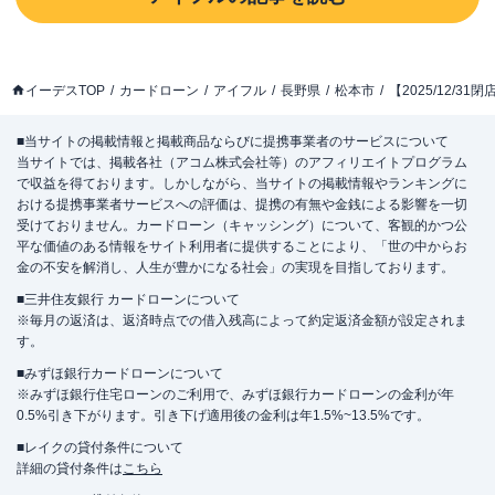
イーデスTOP
カードローン
アイフル
長野県
松本市
【2025/12/
■当サイトの掲載情報と掲載商品ならびに提携事業者のサービスについて
当サイトでは、掲載各社（アコム株式会社等）のアフィリエイトプログラム
で収益を得ております。しかしながら、当サイトの掲載情報やランキングに
おける提携事業者サービスへの評価は、提携の有無や金銭による影響を一切
受けておりません。カードローン（キャッシング）について、客観的かつ公
平な価値のある情報をサイト利用者に提供することにより、「世の中からお
金の不安を解消し、人生が豊かになる社会」の実現を目指しております。
■三井住友銀行 カードローンについて
※毎月の返済は、返済時点での借入残高によって約定返済金額が設定されま
す。
■みずほ銀行カードローンについて
※みずほ銀行住宅ローンのご利用で、みずほ銀行カードローンの金利が年
0.5%引き下がります。引き下げ適用後の金利は年1.5%~13.5%です。
■レイクの貸付条件について
詳細の貸付条件は
こちら