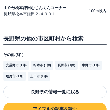
１９号松本鎌田むじんくんコーナー
100m以内
長野県松本市鎌田２-４９９１
長野県
の他の市区町村から検索
その他
(
8
件)
安曇野市
(
1
件)
松本市
(
1
件)
長野市
(
3
件)
中野市
(
1
件)
塩尻市
(
1
件)
上田市
(
1
件)
長野県
の情報一覧に戻る
アイフル
の記事を読む